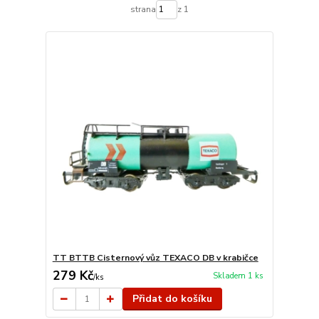
strana
z 1
TT BTTB Cisternový vůz TEXACO DB v krabičce
279 Kč
Skladem 1 ks
/
ks
Přidat do košíku