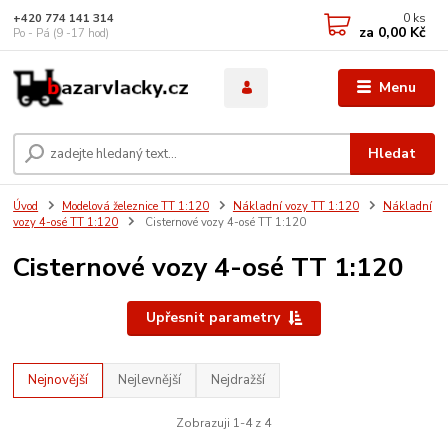
0
ks
+420 774 141 314
za
0,00 Kč
Po - Pá (9 -17 hod)
Menu
Hledat
Úvod
Modelová železnice TT 1:120
Nákladní vozy TT 1:120
Nákladní
vozy 4-osé TT 1:120
Cisternové vozy 4-osé TT 1:120
Cisternové vozy 4-osé TT 1:120
Upřesnit parametry
Nejnovější
Nejlevnější
Nejdražší
Zobrazuji 1-4 z 4