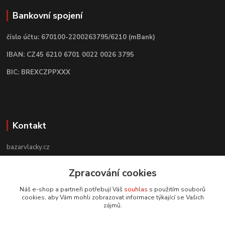
Bankovní spojení
číslo účtu: 670100-2200263795/6210 (mBank)
IBAN: CZ45 6210 6701 0022 0026 3795
BIC: BREXCZPPXXX
Kontakt
bazarvlacky.cz
Zpracování cookies
+420 774 141 314
Po - Pá (9 -17 hod)
Náš e-shop a partneři potřebují Váš
souhlas
s použitím souborů
cookies, aby Vám mohli zobrazovat informace týkající se Vašich
info@bazarvlacky.cz
zájmů.