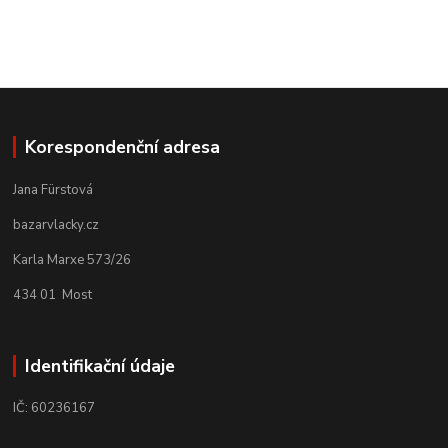
Korespondenční adresa
Jana Fürstová
bazarvlacky.cz
Karla Marxe 573/26
434 01 Most
Identifikační údaje
IČ: 60236167