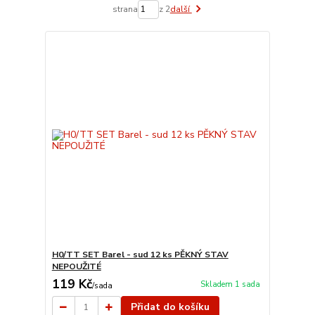
strana
z 2
další
H0/TT SET Barel - sud 12 ks PĚKNÝ STAV
NEPOUŽITÉ
119 Kč
Skladem 1 sada
/
sada
Přidat do košíku