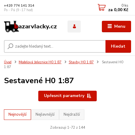
0
ks
+420 774 141 314
za
0,00 Kč
Po - Pá (9 -17 hod)
Menu
Hledat
Úvod
Modelová železnice H0 1:87
Stavby H0 1:87
Sestavené H0
1:87
Sestavené H0 1:87
Upřesnit parametry
Nejnovější
Nejlevnější
Nejdražší
Zobrazuji 1-72 z 144