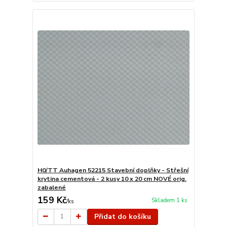
H0/TT Auhagen 52215 Stavební doplňky - Střešní
krytina cementová - 2 kusy 10 x 20 cm NOVÉ orig.
zabalené
159 Kč
Skladem 1 ks
/
ks
Přidat do košíku