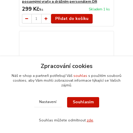
posuvnými vraty a drážním personálem DR
299 Kč
Skladem 1 ks
/
ks
Přidat do košíku
Zpracování cookies
Náš e-shop a partneři potřebují Váš
souhlas
s použitím souborů
cookies, aby Vám mohli zobrazovat informace týkající se Vašich
zájmů.
Souhlasím
Nastavení
Souhlas můžete odmítnout
zde
.
H0 SCHICHT Poštovní vůz Deutsche Post 51 50
00-42 901-6 DR PĚKNÝ STAV