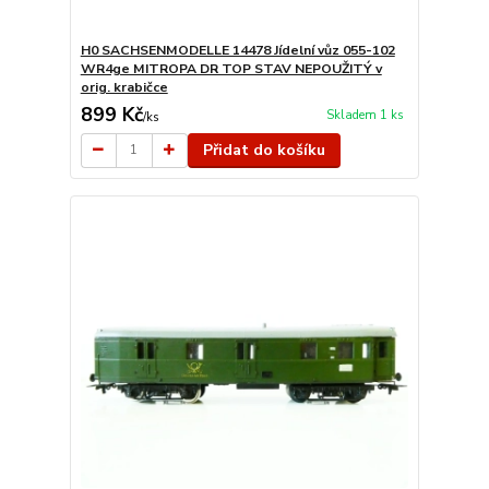
H0 SACHSENMODELLE 14478 Jídelní vůz 055-102
WR4ge MITROPA DR TOP STAV NEPOUŽITÝ v
orig. krabičce
899 Kč
Skladem 1 ks
/
ks
Přidat do košíku