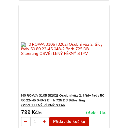
H0 ROWA 3105 (8202) Osobní vůz 2. třídy řady 50
80 22-45 048-2 Bnrb 725 DB Silberling
OSVĚTLENÝ PĚKNÝ STAV
799 Kč
Skladem 1 ks
/
ks
Přidat do košíku