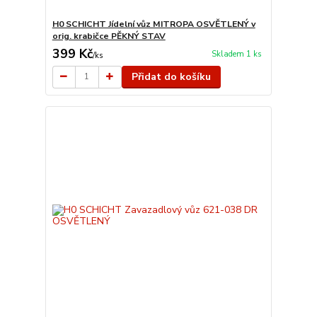
H0 SCHICHT Jídelní vůz MITROPA OSVĚTLENÝ v
orig. krabičce PĚKNÝ STAV
399 Kč
Skladem 1 ks
/
ks
Přidat do košíku