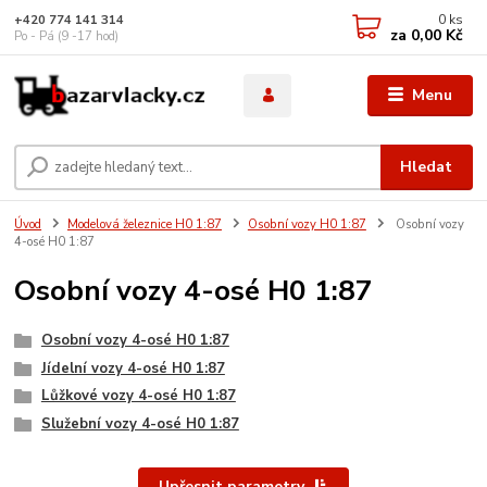
0
ks
+420 774 141 314
za
0,00 Kč
Po - Pá (9 -17 hod)
Menu
Hledat
Úvod
Modelová železnice H0 1:87
Osobní vozy H0 1:87
Osobní vozy
4-osé H0 1:87
Osobní vozy 4-osé H0 1:87
Osobní vozy 4-osé H0 1:87
Jídelní vozy 4-osé H0 1:87
Lůžkové vozy 4-osé H0 1:87
Služební vozy 4-osé H0 1:87
Upřesnit parametry