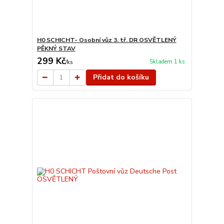
H0 SCHICHT- Osobní vůz 3. tř. DR OSVĚTLENÝ
PĚKNÝ STAV
299 Kč
Skladem 1 ks
/
ks
Přidat do košíku