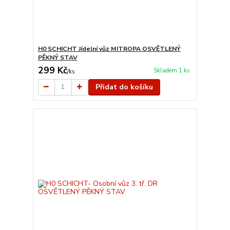
H0 SCHICHT Jídelní vůz MITROPA OSVĚTLENÝ
PĚKNÝ STAV
299 Kč
Skladem 1 ks
/
ks
Přidat do košíku