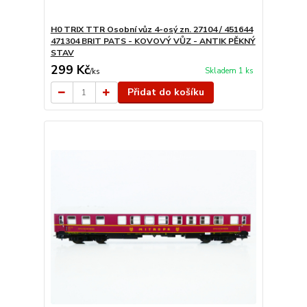
H0 TRIX TTR Osobní vůz 4-osý zn. 27104 / 451644
471304 BRIT PATS - KOVOVÝ VŮZ - ANTIK PĚKNÝ
STAV
299 Kč
Skladem 1 ks
/
ks
Přidat do košíku