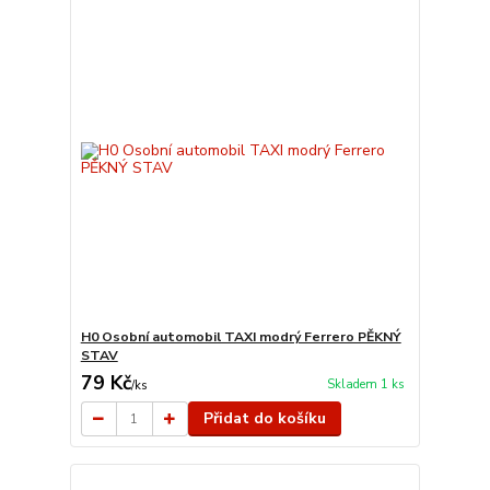
H0 Osobní automobil TAXI modrý Ferrero PĚKNÝ
STAV
79 Kč
Skladem 1 ks
/
ks
Přidat do košíku