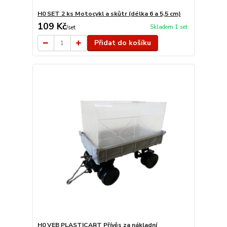
H0 SET 2 ks Motocykl a skůtr (délka 6 a 5,5 cm)
109 Kč
Skladem 1 set
/
set
Přidat do košíku
H0 VEB PLASTICART Přívěs za nákladní