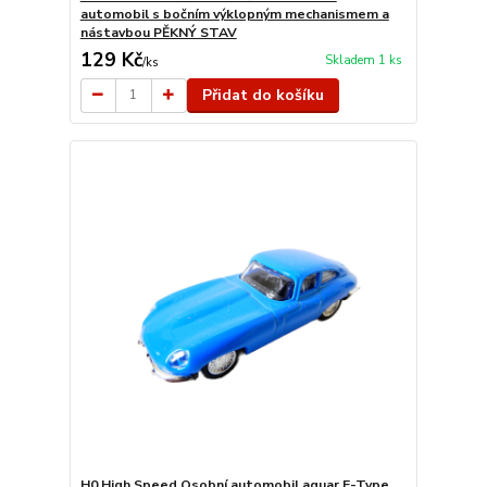
automobil s bočním výklopným mechanismem a
nástavbou PĚKNÝ STAV
129 Kč
Skladem 1 ks
/
ks
Přidat do košíku
H0 High Speed Osobní automobil aguar E-Type