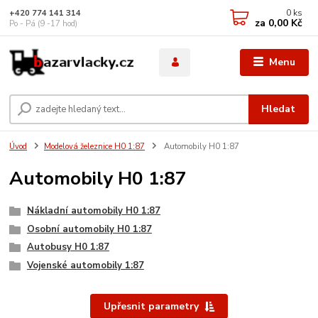
0
ks
+420 774 141 314
za
0,00 Kč
Po - Pá (9 -17 hod)
Menu
Hledat
Úvod
Modelová železnice H0 1:87
Automobily H0 1:87
Automobily H0 1:87
Nákladní automobily H0 1:87
Osobní automobily H0 1:87
Autobusy H0 1:87
Vojenské automobily 1:87
Upřesnit parametry