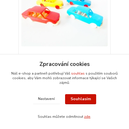
H0 SET 4 ks Osobní automobil Wartburg 353
Zpracování cookies
PĚKNÝ STAV
79 Kč
Skladem 1 set
Náš e-shop a partneři potřebují Váš
souhlas
s použitím souborů
/
set
cookies, aby Vám mohli zobrazovat informace týkající se Vašich
Přidat do košíku
zájmů.
Souhlasím
Nastavení
Souhlas můžete odmítnout
zde
.