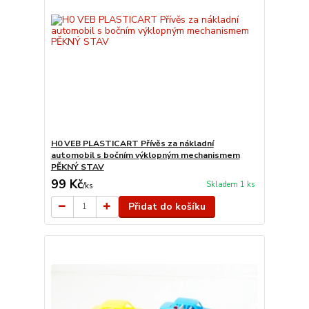
H0 VEB PLASTICART Přívěs za nákladní
automobil s bočním výklopným mechanismem
PĚKNÝ STAV
99 Kč
Skladem 1 ks
/
ks
Přidat do košíku