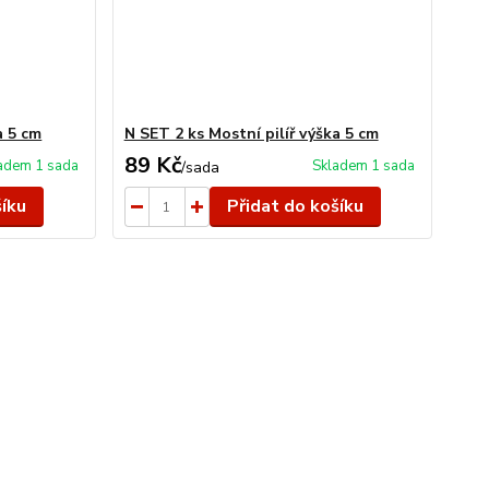
a 5 cm
N SET 2 ks Mostní pilíř výška 5 cm
89 Kč
adem 1 sada
Skladem 1 sada
/
sada
šíku
Přidat do košíku