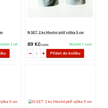
ým
N SET 2 ks Mostní pilíř výška 5 cm
o
89 Kč
kladem 1 set
Skladem 1 sada
/
sada
šíku
Přidat do košíku