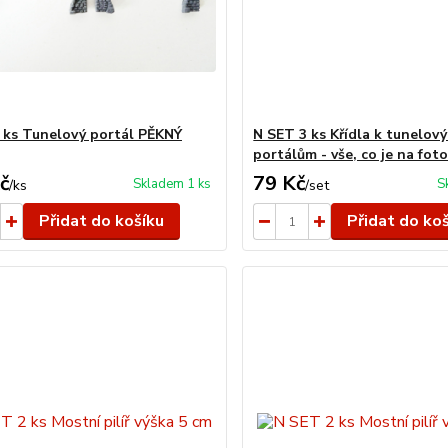
 ks Tunelový portál PĚKNÝ
N SET 3 ks Křídla k tunelov
portálům - vše, co je na fot
č
79 Kč
Skladem 1 ks
S
/
ks
/
set
Přidat do košíku
Přidat do ko