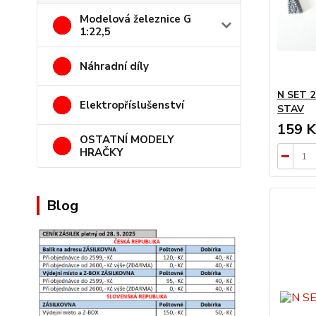
Modelová železnice G
1:22,5
Náhradní díly
N SET 2
Elektropříslušenství
STAV
159 K
OSTATNÍ MODELY
HRAČKY
Blog