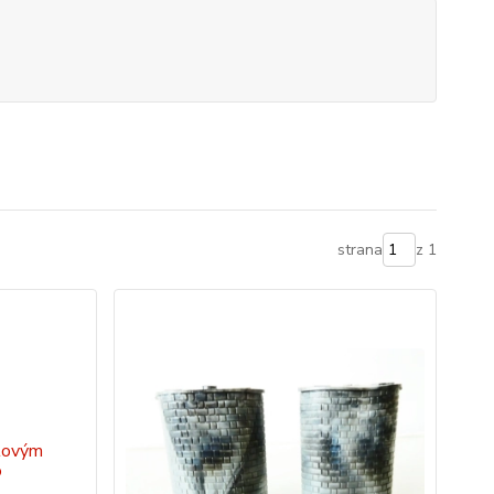
strana
z 1