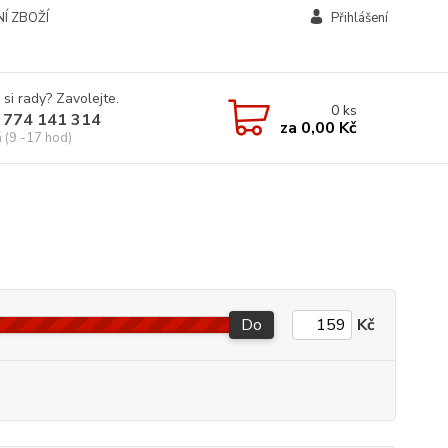
Í ZBOŽÍ
Přihlášení
 si rady? Zavolejte.
0
ks
 774 141 314
za
0,00 Kč
á (9 -17 hod)
Do
Kč