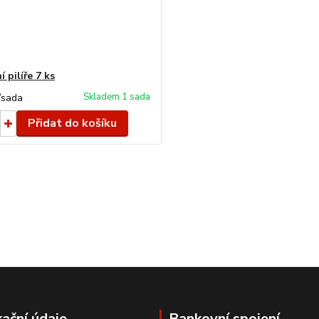
 pilíře 7 ks
Skladem 1 sada
/
sada
Přidat do košíku
kační údaje
Bankovní spojení