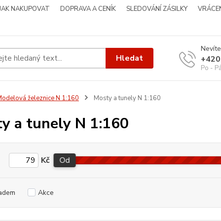
JAK NAKUPOVAT
DOPRAVA A CENÍK
SLEDOVÁNÍ ZÁSILKY
VRÁCEN
Nevíte
Hledat
+420
Po - P
odelová železnice N 1:160
Mosty a tunely N 1:160
y a tunely N 1:160
Kč
Od
adem
Akce