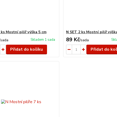
ks Mostní pilíř výška 5 cm
N SET 2 ks Mostní pilíř výšk
89 Kč
Skladem 1 sada
Skl
/
sada
/
sada
Přidat do košíku
Přidat do ko