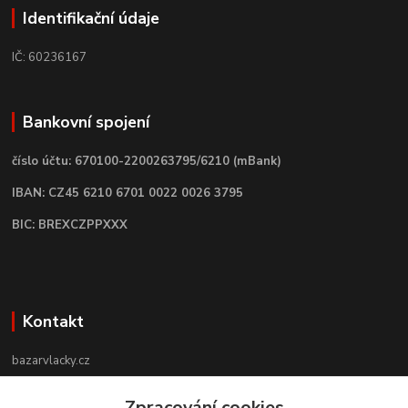
Identifikační údaje
IČ: 60236167
Bankovní spojení
číslo účtu: 670100-2200263795/6210 (mBank)
IBAN: CZ45 6210 6701 0022 0026 3795
BIC: BREXCZPPXXX
Kontakt
bazarvlacky.cz
+420 774 141 314
Zpracování cookies