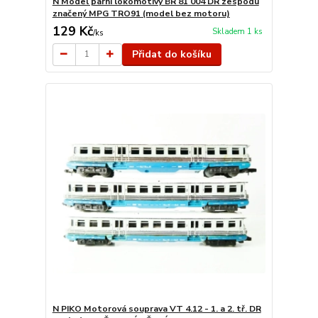
N Model parní lokomotivy BR 81 004 DR zespodu
značený MPG TRO91 (model bez motoru)
129 Kč
Skladem 1 ks
/
ks
Přidat do košíku
N PIKO Motorová souprava VT 4.12 - 1. a 2. tř. DR