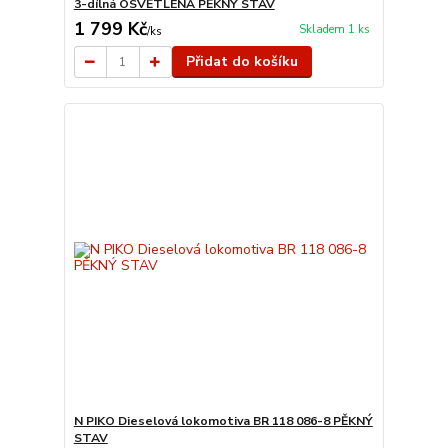
3-dílná OSVĚTLENÁ PĚKNÝ STAV
1 799 Kč
Skladem 1 ks
/
ks
Přidat do košíku
N PIKO Dieselová lokomotiva BR 118 086-8 PĚKNÝ
STAV