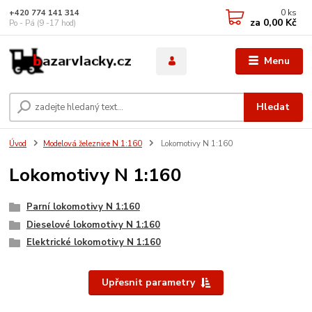
0
ks
+420 774 141 314
za
0,00 Kč
Po - Pá (9 -17 hod)
Menu
Hledat
Úvod
Modelová železnice N 1:160
Lokomotivy N 1:160
Lokomotivy N 1:160
Parní lokomotivy N 1:160
Dieselové lokomotivy N 1:160
Elektrické lokomotivy N 1:160
Upřesnit parametry