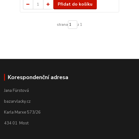
Přidat do košíku
strana
z 1
Korespondenční adresa
Jana Fürstová
bazarvlacky.cz
Karla Marxe 573/26
434 01 Most