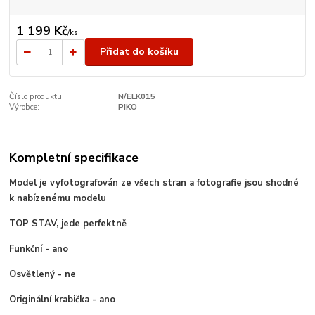
1 199 Kč
/
ks
Přidat do košíku
Číslo produktu:
N/ELK015
Výrobce:
PIKO
Kompletní specifikace
Model je vyfotografován ze všech stran a fotografie jsou shodné
k nabízenému modelu
TOP STAV, jede perfektně
Funkční - ano
Osvětlený - ne
Originální krabička - ano