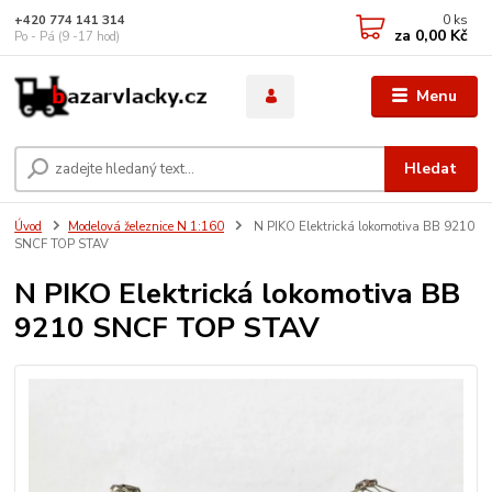
0
ks
+420 774 141 314
za
0,00 Kč
Po - Pá (9 -17 hod)
Menu
Hledat
Úvod
Modelová železnice N 1:160
N PIKO Elektrická lokomotiva BB 9210
SNCF TOP STAV
N PIKO Elektrická lokomotiva BB
9210 SNCF TOP STAV