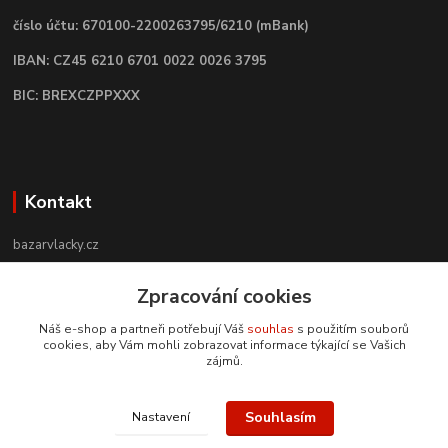
číslo účtu: 670100-2200263795/6210 (mBank)
IBAN: CZ45 6210 6701 0022 0026 3795
BIC: BREXCZPPXXX
Kontakt
bazarvlacky.cz
+420 774 141 314
Zpracování cookies
Po - Pá (9 -17 hod)
Náš e-shop a partneři potřebují Váš
souhlas
s použitím souborů
cookies, aby Vám mohli zobrazovat informace týkající se Vašich
info@bazarvlacky.cz
zájmů.
Souhlasím
Nastavení