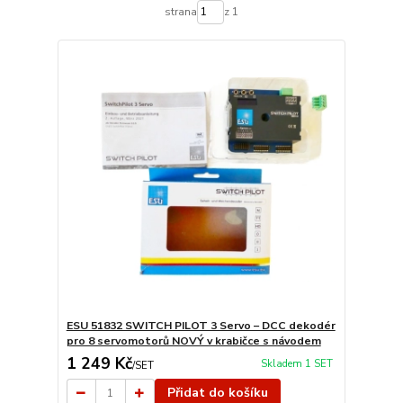
strana
z 1
ESU 51832 SWITCH PILOT 3 Servo – DCC dekodér
pro 8 servomotorů NOVÝ v krabičce s návodem
1 249 Kč
Skladem 1 SET
/
SET
Přidat do košíku