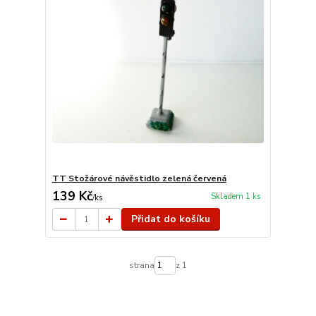
TT Stožárové návěstidlo zelená červená
139 Kč
Skladem 1 ks
/
ks
Přidat do košíku
strana
z 1