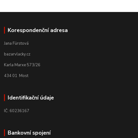
Korespondenční adresa
Jana Fürstová
bazarvlacky.cz
Karla Marxe 573/26
434 01 Most
Identifikační údaje
IČ: 60236167
Bankovní spojení