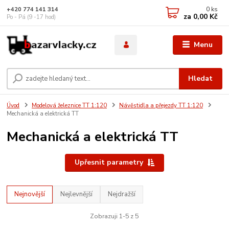
0
ks
+420 774 141 314
za
0,00 Kč
Po - Pá (9 -17 hod)
Menu
Hledat
Úvod
Modelová železnice TT 1:120
Návěstidla a přejezdy TT 1:120
Mechanická a elektrická TT
Mechanická a elektrická TT
Upřesnit parametry
Nejnovější
Nejlevnější
Nejdražší
Zobrazuji 1-5 z 5