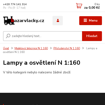
0
ks
+420 774 141 314
za
0,00 Kč
Po - Pá (9 -17 hod)
Menu
Hledat
Úvod
Modelová železnice N 1:160
Příslušenství N 1:160
Lampy a
osvětlení N 1:160
Lampy a osvětlení N 1:160
V této kategorii nebylo nalezeno žádné zboží.