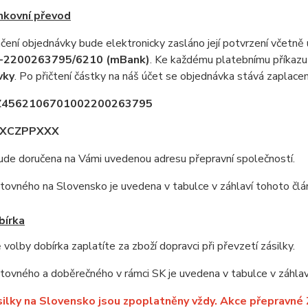
nkovní převod
ení objednávky bude elektronicky zasláno její potvrzení včetně ú
-2200263795/6210 (mBank)
. Ke každému platebnímu příkazu
vky
. Po přičtení částky na náš účet se objednávka stává zaplaceno
CZ4562106701002200263795
REXCZPPXXX
ude doručena na Vámi uvedenou adresu přepravní společností.
ovného na Slovensko je uvedena v tabulce v záhlaví tohoto člá
bírka
 volby dobírka zaplatíte za zboží dopravci při převzetí zásilky.
ovného a doběrečného v rámci SK je uvedena v tabulce v záhlav
silky na Slovensko jsou zpoplatněny vždy. Akce přepravné