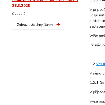
Ceník poštovného a doběrečného od
1.1.2
Ba
28.3.2025
V případ
číst celé
údajů nut
platebním
Zobrazit všechny články
zaplaceno
Výše pošt
Při nákup
1.2
VÝDE
V rámci v
1.2.1
Do
V případě
Výše pošt