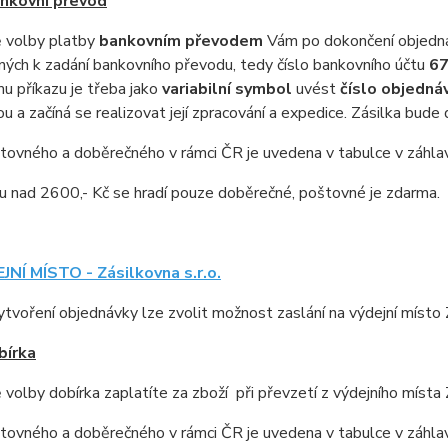
nkovní převod
ě volby platby
bankovním
převodem
Vám po dokončení objednáv
ných k zadání bankovního převodu, tedy číslo bankovního účtu
67
u příkazu je třeba jako
variabilní symbol
uvést
číslo objedná
u a začíná se realizovat její zpracování a expedice.
Zásilka bude 
ovného a doběrečného v rámci ČR je uvedena v tabulce v záhlav
u nad 2600,- Kč se hradí pouze doběrečné, poštovné je zdarma.
JNÍ MÍSTO - Zásilkovna s.r.o.
ytvoření objednávky lze zvolit možnost zaslání na výdejní mís
bírka
 volby dobírka zaplatíte za zboží při převzetí z výdejního mí
ovného a doběrečného v rámci ČR je uvedena v tabulce v záhlav