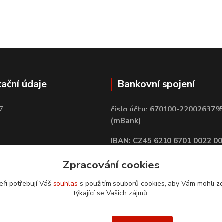
kační údaje
Bankovní spojení
7
číslo účtu: 670100-220026379
(mBank)
IBAN: CZ45 6210 6701 0022 0
BIC: BREXCZPPXXX
Zpracování cookies
eři potřebují Váš
souhlas
s použitím souborů cookies, aby Vám mohli z
týkající se Vašich zájmů.