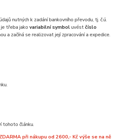
dajů nutných k zadání bankovního převodu, tj. č.ú.
 je třeba jako
variabilní symbol
uvést
číslo
u a začíná se realizovat její zpracování a expedice.
nku.
í tohoto článku.
 ZDARMA při nákupu od 2600,- Kč výše se na ně