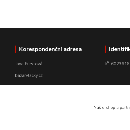
Korespondenční adresa
Identifi
Jana Fürstová
IČ: 6023616
bazarvlacky.cz
Karla Marxe 573/26
434 01 Most
Náš e-shop a partn