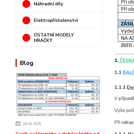
Náhradní díly
Elektropříslušenství
OSTATNÍ MODELY
HRAČKY
1.
ČESKÁ 
Blog
1.1
BALÍ
1.1.1
Do
V případě
Výše pošt
Při nákup
28.03.2025