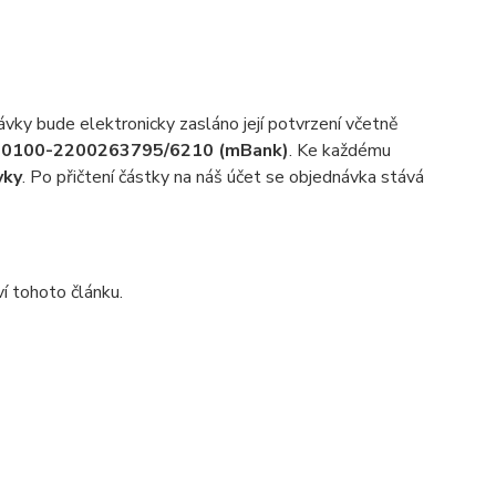
ky bude elektronicky zasláno její potvrzení včetně
0100-2200263795/6210 (mBank)
. Ke každému
vky
. Po přičtení částky na náš účet se objednávka stává
í tohoto článku.