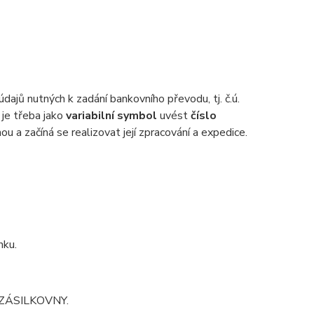
dajů nutných k zadání bankovního převodu, tj. č.ú.
 je třeba jako
variabilní symbol
uvést
číslo
u a začíná se realizovat její zpracování a expedice.
nku.
sta ZÁSILKOVNY.