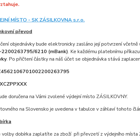
ztahuje.
JNÍ MÍSTO - SK ZÁSILKOVNA s.r.o.
nkovní převod
ení objednávky bude elektronicky zasláno její potvrzení včetně ú
-2200263795/6210 (mBank)
. Ke každému platebnímu příkazu
vky
. Po přičtení částky na náš účet se objednávka stává zaplaceno
CZ4562106701002200263795
REXCZPPXXX
bude doručena na Vámi zvolené výdejní místo ZÁSILKOVNY.
ovného na Slovensko je uvedena v tabulce v záhlaví tohoto člá
bírka
 volby dobírka zaplatíte za zboží při převzetí z výdejního mí