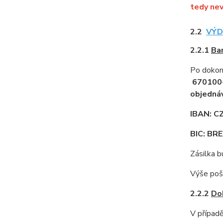
tedy nev
2.2
VÝDE
2.2.1
Ba
Po dokonč
670100
objedná
IBAN: 
BIC: B
Zásilka 
Výše pošt
2.2.2
Do
V případě