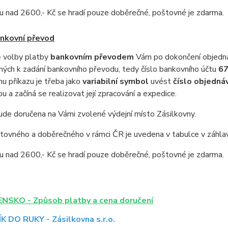
u nad 2600,- Kč se hradí pouze doběrečné, poštovné je zdarma.
nkovní převod
ě volby platby
bankovním
převodem
Vám po dokončení objednáv
ných k zadání bankovního převodu, tedy číslo bankovního účtu
67
u příkazu je třeba jako
variabilní symbol
uvést
číslo objedná
u a začíná se realizovat její zpracování a expedice.
ude doručena na Vámi zvolené výdejní místo Zásilkovny.
ovného a doběrečného v rámci ČR je uvedena v tabulce v záhlav
u nad 2600,- Kč se hradí pouze doběrečné, poštovné je zdarma.
NSKO - Způsob platby a cena doručení
K DO RUKY - Zásilkovna s.r.o.