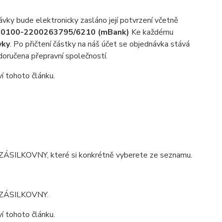
ky bude elektronicky zasláno její potvrzení včetně
0100-2200263795/6210 (mBank)
Ke každému
vky
. Po přičtení částky na náš účet se objednávka stává
doručena přepravní společností.
í tohoto článku.
to ZÁSILKOVNY, které si konkrétně vyberete ze seznamu.
sta ZÁSILKOVNY.
í tohoto článku.