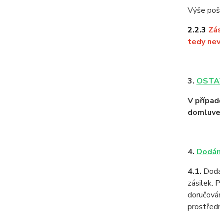
Výše pošt
2.2.3
Zás
tedy nev
3.
OSTA
V případ
domluve
4.
Dodán
4.1.
Dodán
zásilek. 
doručován
prostředn