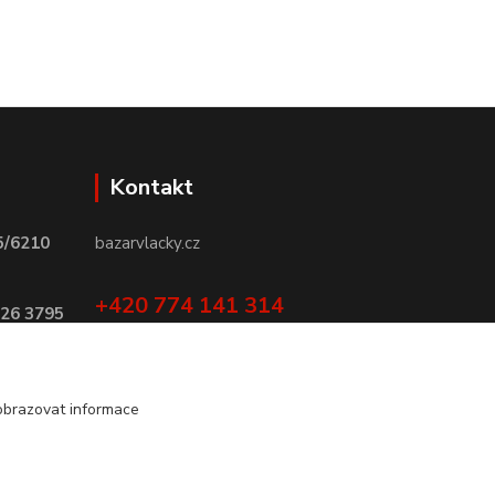
Kontakt
5/6210
bazarvlacky.cz
+420 774 141 314
026 3795
Po - Pá (9 -17 hod)
info@bazarvlacky.cz
obrazovat informace