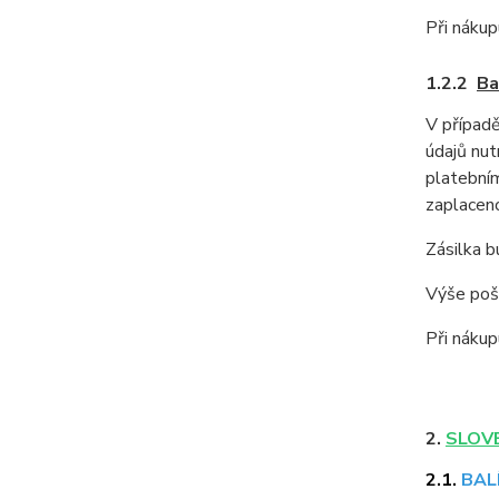
Při nákup
1.2.2
Ba
V případ
údajů nut
platebním
zaplaceno
Zásilka b
Výše pošt
Při nákup
2.
SLOVE
2.1.
BALÍ