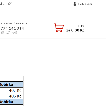
Í ZBOŽÍ
Přihlášení
 si rady? Zavolejte.
0
ks
 774 141 314
za
0,00 Kč
á (9 -17 hod)