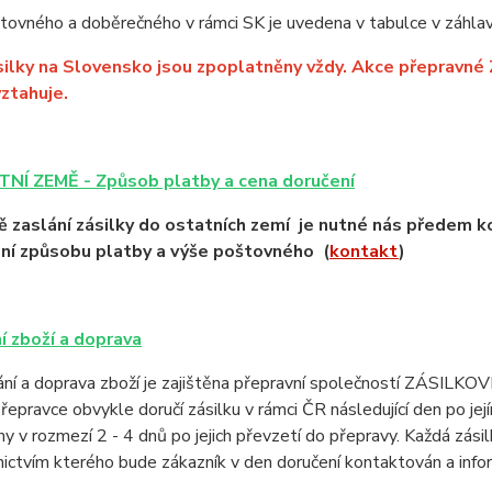
ovného a doběrečného v rámci SK je uvedena v tabulce v záhlav
ilky na Slovensko jsou zpoplatněny vždy. Akce přepravné
ztahuje.
TNÍ ZEMĚ -
Způsob platby a cena doručení
ě zaslání zásilky do ostatních zemí je nutné nás předem 
ní způsobu platby a výše poštovného (
kontakt
)
í zboží a doprava
í a doprava zboží je zajištěna přepravní společností ZÁSILKOVNA 
Přepravce obvykle doručí zásilku v rámci ČR následující den po jej
y v rozmezí 2 - 4 dnů po jejich převzetí do přepravy. Každá zási
ictvím kterého bude zákazník v den doručení kontaktován a info