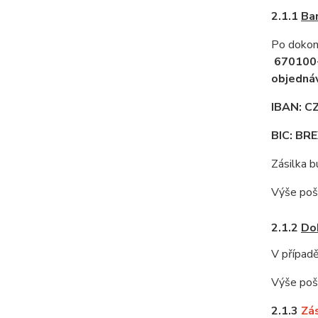
2.1.1
Ba
Po dokonč
670100
objedná
IBAN: 
BIC: B
Zásilka b
Výše pošt
2.1.2
Do
V případě
Výše pošt
2.1.3
Zá