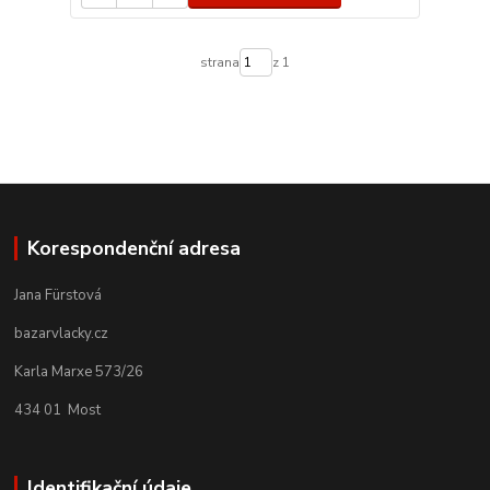
strana
z 1
Korespondenční adresa
Jana Fürstová
bazarvlacky.cz
Karla Marxe 573/26
434 01 Most
Identifikační údaje