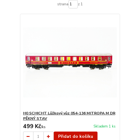
strana
z 1
H0 SCHICHT Lůžkový vůz 054-136 MITROPA M DR
PĚKNÝ STAV
499 Kč
Skladem 1 ks
/
ks
Přidat do košíku