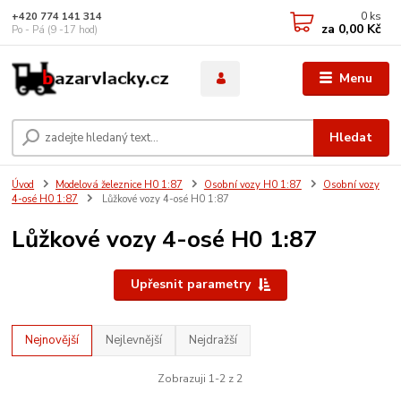
0
ks
+420 774 141 314
za
0,00 Kč
Po - Pá (9 -17 hod)
Menu
Hledat
Úvod
Modelová železnice H0 1:87
Osobní vozy H0 1:87
Osobní vozy
4-osé H0 1:87
Lůžkové vozy 4-osé H0 1:87
Lůžkové vozy 4-osé H0 1:87
Upřesnit parametry
Nejnovější
Nejlevnější
Nejdražší
Zobrazuji 1-2 z 2