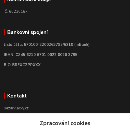
IČ: 60236167
Bankovní spojení
číslo účtu: 670100-2200263795/6210 (mBank)
IBAN: CZ45 6210 6701 0022 0026 3795
BIC: BREXCZPPXXX
Kontakt
bazarvlacky.cz
Zpracování cookies
+420 774 141 314
Po - Pá (9 -17 hod)