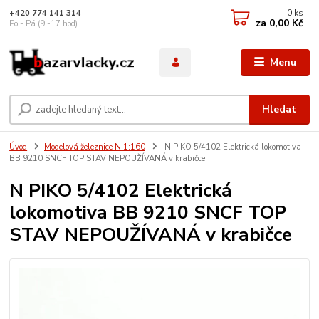
0
ks
+420 774 141 314
za
0,00 Kč
Po - Pá (9 -17 hod)
Menu
Hledat
Úvod
Modelová železnice N 1:160
N PIKO 5/4102 Elektrická lokomotiva
BB 9210 SNCF TOP STAV NEPOUŽÍVANÁ v krabičce
N PIKO 5/4102 Elektrická
lokomotiva BB 9210 SNCF TOP
STAV NEPOUŽÍVANÁ v krabičce