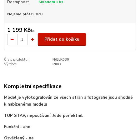
Dostupnost
Skladem 1 ks
Nejsme plátci DPH
1 199 Kč
/
ks
Přidat do košíku
Číslo produktu:
N/ELK030
Výrobce:
PIKO
Kompletní specifikace
Model je vyfotografován ze všech stran a fotografie jsou shodné
k nabízenému modelu
TOP STAV, nepoužívaní. Jede perfektně.
Funkční - ano
Osvětlený - ne