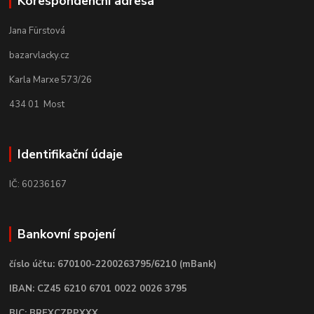
Korespondenční adresa
Jana Fürstová
bazarvlacky.cz
Karla Marxe 573/26
434 01 Most
Identifikační údaje
IČ: 60236167
Bankovní spojení
číslo účtu: 670100-2200263795/6210 (mBank)
IBAN: CZ45 6210 6701 0022 0026 3795
BIC: BREXCZPPXXX