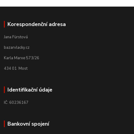
Korespondenční adresa
Jana Fürstová
bazarvlacky.cz
Karla Marxe 573/26
434 01 Most
Identifikační údaje
IČ: 60236167
Bankovní spojení