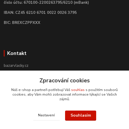
číslo účtu: 670100-2200263795/6210 (mBank)
IBAN: CZ45 6210 6701 0022 0026 3795
BIC: BREXCZPPXXX
Kontakt
bazarvlacky.cz
+420 774 141 314
Zpracování cookies
Po - Pá (9 -17 hod)
Náš e-shop a partneři potřebují Váš
souhlas
s použitím souborů
cookies, aby Vám mohli zobrazovat informace týkající se Vašich
info@bazarvlacky.cz
zájmů.
Souhlasím
Nastavení