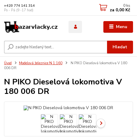
0
ks
+420 774 141 314
za
0,00 Kč
Po - Pá (9 -17 hod)
Menu
Hledat
Úvod
Modelová železnice N 1:160
N PIKO Dieselová lokomotiva V 180
006 DR
N PIKO Dieselová lokomotiva V
180 006 DR