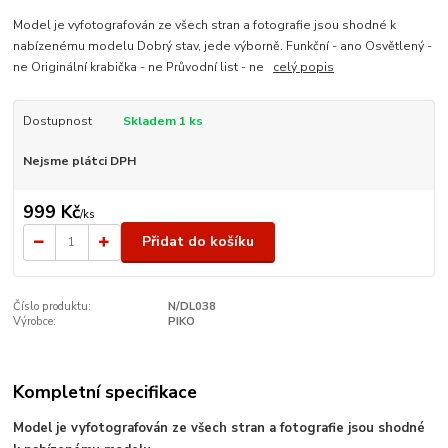
Model je vyfotografován ze všech stran a fotografie jsou shodné k
nabízenému modelu Dobrý stav, jede výborně. Funkční - ano Osvětlený -
ne Originální krabička - ne Průvodní list - ne
celý popis
Dostupnost
Skladem 1 ks
Nejsme plátci DPH
999 Kč
/
ks
Přidat do košíku
Číslo produktu:
N/DL038
Výrobce:
PIKO
Kompletní specifikace
Model je vyfotografován ze všech stran a fotografie jsou shodné