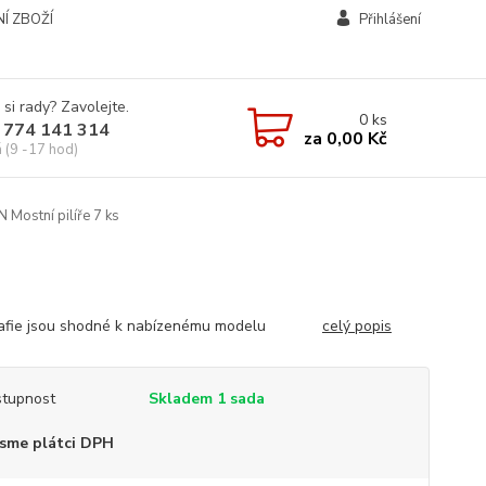
Í ZBOŽÍ
Přihlášení
 si rady? Zavolejte.
0
ks
 774 141 314
za
0,00 Kč
á (9 -17 hod)
N Mostní pilíře 7 ks
rafie jsou shodné k nabízenému modelu
celý popis
tupnost
Skladem 1 sada
sme plátci DPH