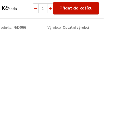
 Kč
Přidat do košíku
/
sada
roduktu:
N/D066
Výrobce:
Ostatní výrobci