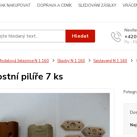
JAK NAKUPOVAT
DOPRAVA A CENÍK
SLEDOVÁNÍ ZÁSILKY
VRÁCEN
Nevíte
Hledat
+420
Po - P
odelová železnice N 1:160
Stavby N 1:160
Sestavené N 1:160
stní pilíře 7 ks
Fotog
Dos
Nej