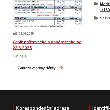
Model
1:160
Stave
28.03.2025
Ceník poštovného a doběrečného od
28.3.2025
číst celé
Zobrazit všechny články
Korespondenční adresa
Identifi