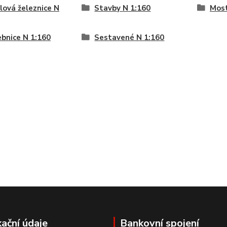
ová železnice N
Stavby N 1:160
Most
bnice N 1:160
Sestavené N 1:160
kační údaje
Bankovní spojení