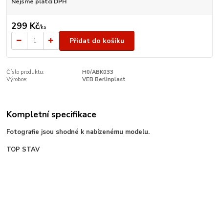
Nejsme plátci DPH
299 Kč
/
ks
Přidat do košíku
Číslo produktu:
H0/ABK033
Výrobce:
VEB Berlinplast
Kompletní specifikace
Fotografie jsou shodné k nabízenému modelu.
TOP STAV