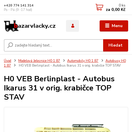
0
ks
+420 774 141 314
za
0,00 Kč
Po - Pá (9 -17 hod)
Menu
Hledat
Úvod
Modelová železnice H0 1:87
Automobily H0 1:87
Autobusy H0
1:87
H0 VEB Berlinplast - Autobus Ikarus 31 v orig. krabičce TOP STAV
H0 VEB Berlinplast - Autobus
Ikarus 31 v orig. krabičce TOP
STAV