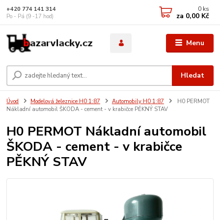
0
ks
+420 774 141 314
za
0,00 Kč
Po - Pá (9 -17 hod)
Menu
Hledat
Úvod
Modelová železnice H0 1:87
Automobily H0 1:87
H0 PERMOT
Nákladní automobil ŠKODA - cement - v krabičce PĚKNÝ STAV
H0 PERMOT Nákladní automobil
ŠKODA - cement - v krabičce
PĚKNÝ STAV