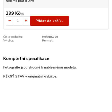
Nejsme plátci DPH
299 Kč
/
ks
Přidat do košíku
Číslo produktu:
H0/ABK026
Výrobce:
Permot
Kompletní specifikace
Fotografie jsou shodné k nabízenému modelu.
PĚKNÝ STAV v originální krabičce.