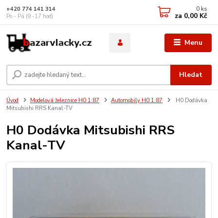
0
ks
+420 774 141 314
za
0,00 Kč
Po - Pá (9 -17 hod)
Menu
Hledat
Úvod
Modelová železnice H0 1:87
Automobily H0 1:87
H0 Dodávka
Mitsubishi RRS Kanal-TV
H0 Dodávka Mitsubishi RRS
Kanal-TV