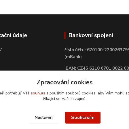
kační údaje
Bankovní spojení
7
číslo účtu: 670100-220026379
(mBank)
IBAN: CZ45 6210 6701 0022 0
BIC: BREXCZPPXXX
Zpracování cookies
eři potřebují Váš
souhlas
s použitím souborů cookies, aby Vám mohli z
týkající se Vašich zájmů.
Souhlasím
Nastavení