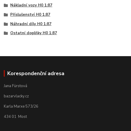
Nákladní vozy H0 1:87
Příslušenství H0 1:87
Náhradní díly H0 1:87
Ostatní doplňky H0 1:87
Korespondenční adresa
Jana Fürstová
bazarvlacky.cz
Karla Marxe 573/26
434 01 Most