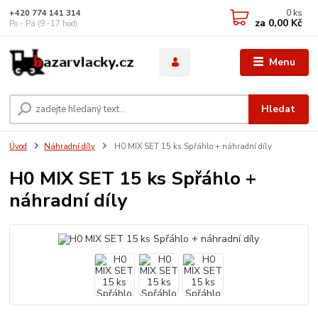
0
ks
+420 774 141 314
za
0,00 Kč
Po - Pá (9 -17 hod)
Menu
Hledat
Úvod
Náhradní díly
H0 MIX SET 15 ks Spřáhlo + náhradní díly
H0 MIX SET 15 ks Spřáhlo +
náhradní díly