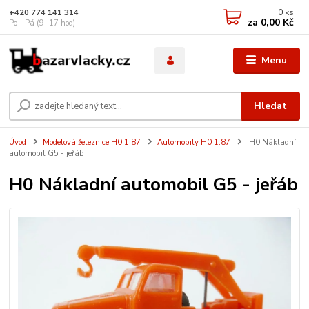
0
ks
+420 774 141 314
za
0,00 Kč
Po - Pá (9 -17 hod)
Menu
Hledat
Úvod
Modelová železnice H0 1:87
Automobily H0 1:87
H0 Nákladní
automobil G5 - jeřáb
H0 Nákladní automobil G5 - jeřáb