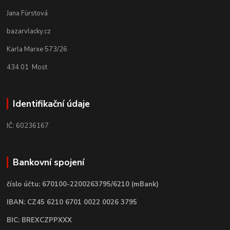
Jana Fürstová
bazarvlacky.cz
Karla Marxe 573/26
434 01 Most
Identifikační údaje
IČ: 60236167
Bankovní spojení
číslo účtu: 670100-2200263795/6210 (mBank)
IBAN: CZ45 6210 6701 0022 0026 3795
BIC: BREXCZPPXXX