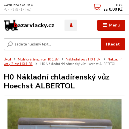
0
ks
+420 774 141 314
za
0,00 Kč
Po - Pá (9 -17 hod)
Menu
Hledat
Úvod
Modelová železnice H0 1:87
Nákladní vozy H0 1:87
Nákladní
vozy 2-osé H0 1:87
H0 Nákladní chladírenský vůz Hoechst ALBERTOL
H0 Nákladní chladírenský vůz
Hoechst ALBERTOL