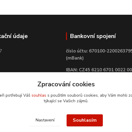
kační údaje
Bankovní spojení
7
číslo účtu: 670100-220026379
(mBank)
IBAN: CZ45 6210 6701 0022 0
BIC: BREXCZPPXXX
Zpracování cookies
eři potřebují Váš
souhlas
s použitím souborů cookies, aby Vám mohli z
týkající se Vašich zájmů.
Souhlasím
Nastavení