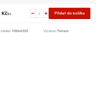
 Kč
Přidat do košíku
/
ks
roduktu:
H0/AA303
Výrobce:
Ferrero