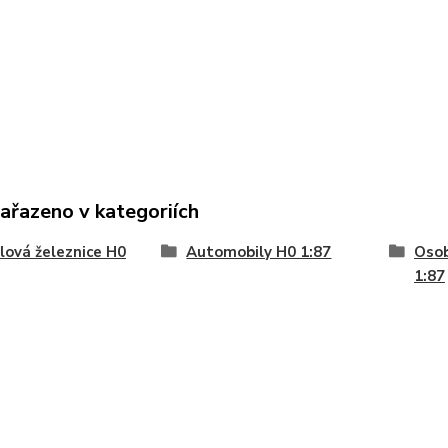
zařazeno v kategoriích
ová železnice H0
Automobily H0 1:87
Osob
1:87