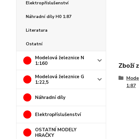
Elektropříslušenství
Náhradní díly H0 1:87
Literatura
Ostatní
Modelová železnice N
1:160
Zboží 
Modelová železnice G
Model
1:22,5
1:87
Náhradní díly
Elektropříslušenství
OSTATNÍ MODELY
HRAČKY