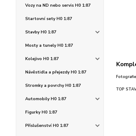
Vozy na ND nebo servis H0 1:87
Startovní sety H0 1:87
Stavby H0 1:87
Mosty a tunely H0 1:87
Kolejivo H0 1:87
Komple
Návěstidla a přejezdy H0 1:87
Fotografi
Stromky a povrchy H0 1:87
TOP STA
Automobily H0 1:87
Figurky H0 1:87
Příslušenství H0 1:87