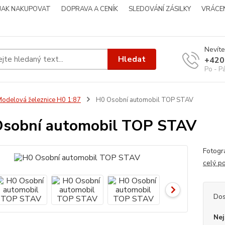
JAK NAKUPOVAT
DOPRAVA A CENÍK
SLEDOVÁNÍ ZÁSILKY
VRÁCEN
Nevíte
Hledat
+420
Po - P
odelová železnice H0 1:87
H0 Osobní automobil TOP STAV
sobní automobil TOP STAV
Fotog
celý p
Dos
Nej