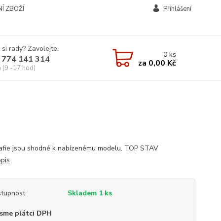
Í ZBOŽÍ
Přihlášení
 si rady? Zavolejte.
0
ks
 774 141 314
za
0,00 Kč
á (9 -17 hod)
rafie jsou shodné k nabízenému modelu. TOP STAV
opis
tupnost
Skladem 1 ks
sme plátci DPH