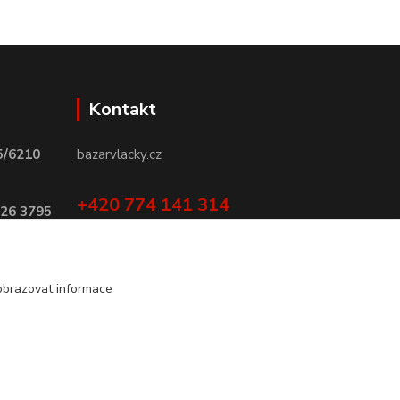
Kontakt
5/6210
bazarvlacky.cz
+420 774 141 314
026 3795
Po - Pá (9 -17 hod)
info@bazarvlacky.cz
obrazovat informace