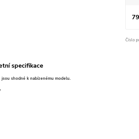
79
Číslo p
tní specifikace
e jsou shodné k nabízenému modelu.
V