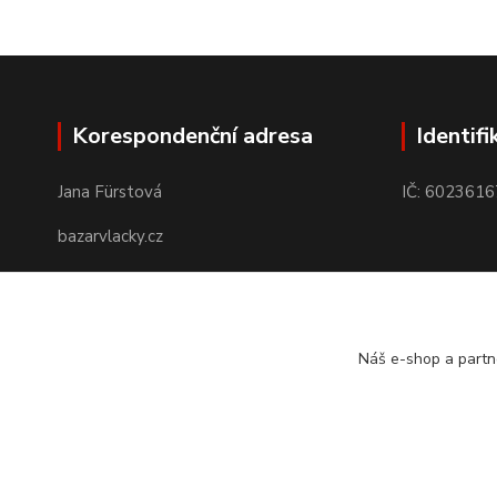
Korespondenční adresa
Identifi
Jana Fürstová
IČ: 6023616
bazarvlacky.cz
Karla Marxe 573/26
434 01 Most
Náš e-shop a partn