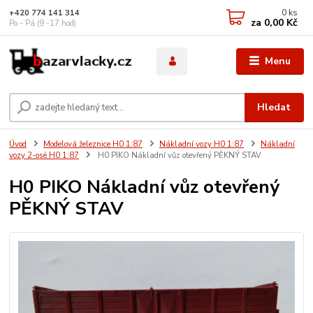
0
ks
+420 774 141 314
za
0,00 Kč
Po - Pá (9 -17 hod)
Menu
Hledat
Úvod
Modelová železnice H0 1:87
Nákladní vozy H0 1:87
Nákladní
vozy 2-osé H0 1:87
H0 PIKO Nákladní vůz otevřený PĚKNÝ STAV
H0 PIKO Nákladní vůz otevřený
PĚKNÝ STAV