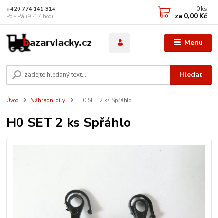
0
ks
+420 774 141 314
za
0,00 Kč
Po - Pá (9 -17 hod)
Menu
Hledat
Úvod
Náhradní díly
H0 SET 2 ks Spřáhlo
H0 SET 2 ks Spřáhlo