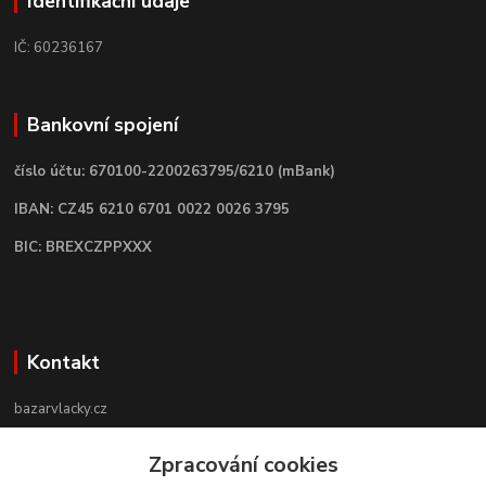
Identifikační údaje
IČ: 60236167
Bankovní spojení
číslo účtu: 670100-2200263795/6210 (mBank)
IBAN: CZ45 6210 6701 0022 0026 3795
BIC: BREXCZPPXXX
Kontakt
bazarvlacky.cz
+420 774 141 314
Zpracování cookies
Po - Pá (9 -17 hod)