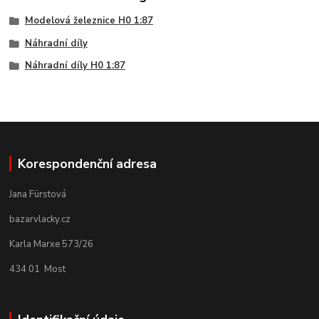
Modelová železnice H0 1:87
Náhradní díly
Náhradní díly H0 1:87
Korespondenční adresa
Jana Fürstová
bazarvlacky.cz
Karla Marxe 573/26
434 01 Most