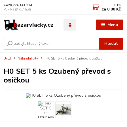
0
ks
+420 774 141 314
za
0,00 Kč
Po - Pá (9 -17 hod)
Menu
Hledat
Úvod
Náhradní díly
H0 SET 5 ks Ozubený převod s osičkou
H0 SET 5 ks Ozubený převod s
osičkou