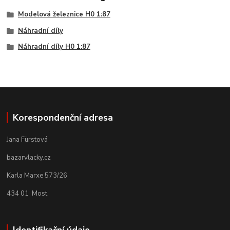
Modelová železnice H0 1:87
Náhradní díly
Náhradní díly H0 1:87
Korespondenční adresa
Jana Fürstová
bazarvlacky.cz
Karla Marxe 573/26
434 01 Most
Identifikační údaje