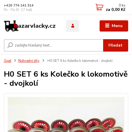
0
ks
+420 774 141 314
za
0,00 Kč
Po - Pá (9 -17 hod)
Menu
Hledat
Úvod
Náhradní díly
H0 SET 6 ks Kolečko k lokomotivě - dvojkolí
H0 SET 6 ks Kolečko k lokomotivě
- dvojkolí