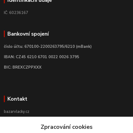
IČ: 60236167
Bankovní spojení
číslo účtu: 670100-2200263795/6210 (mBank)
IBAN: CZ45 6210 6701 0022 0026 3795
BIC: BREXCZPPXXX
Kontakt
bazarvlacky.cz
+420 774 141 314
Zpracování cookies
Po - Pá (9 -17 hod)