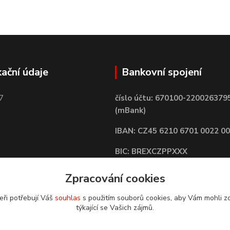
kační údaje
Bankovní spojení
7
číslo účtu: 670100-220026379
(mBank)
IBAN: CZ45 6210 6701 0022 0
BIC: BREXCZPPXXX
Zpracování cookies
eři potřebují Váš
souhlas
s použitím souborů cookies, aby Vám mohli z
týkající se Vašich zájmů.