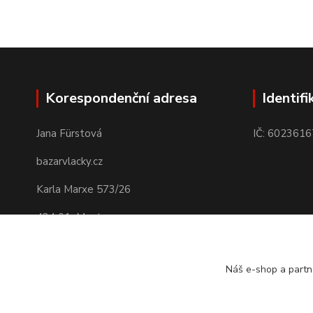
Korespondenční adresa
Identifi
Jana Fürstová
IČ: 6023616
bazarvlacky.cz
Karla Marxe 573/26
434 01 Most
Náš e-shop a partn