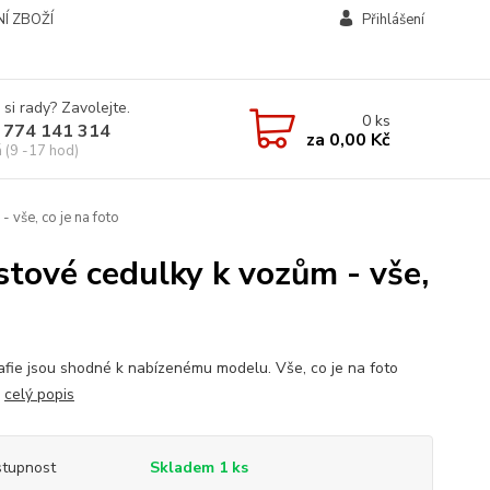
Í ZBOŽÍ
Přihlášení
 si rady? Zavolejte.
0
ks
 774 141 314
za
0,00 Kč
á (9 -17 hod)
 vše, co je na foto
stové cedulky k vozům - vše,
afie jsou shodné k nabízenému modelu. Vše, co je na foto
celý popis
tupnost
Skladem 1 ks