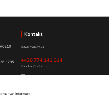
Kontakt
5/6210
bazarvlacky.cz
+420 774 141 314
026 3795
Po - Pá (9 -17 hod)
info@bazarvlacky.cz
obrazovat informace