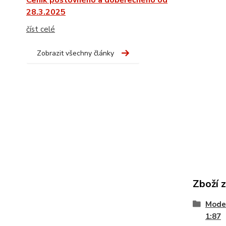
Ceník poštovného a doběrečného od
28.3.2025
číst celé
Zobrazit všechny články
Zboží 
Model
1:87