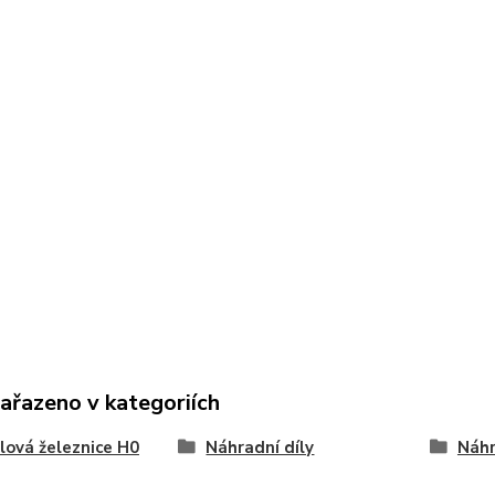
zařazeno v kategoriích
ová železnice H0
Náhradní díly
Náhr