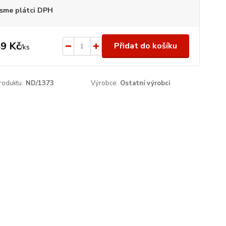
sme plátci DPH
9 Kč
Přidat do košíku
/
ks
roduktu:
ND/1373
Výrobce:
Ostatní výrobci