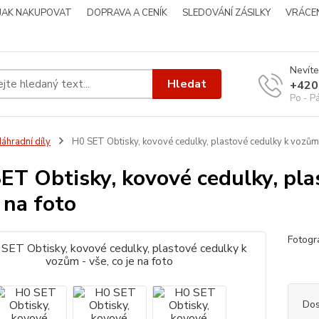
JAK NAKUPOVAT
DOPRAVA A CENÍK
SLEDOVÁNÍ ZÁSILKY
VRÁCEN
Nevíte
Hledat
+420
Po - P
áhradní díly
H0 SET Obtisky, kovové cedulky, plastové cedulky k vozům -
ET Obtisky, kovové cedulky, pla
e na foto
Fotogr
Dos