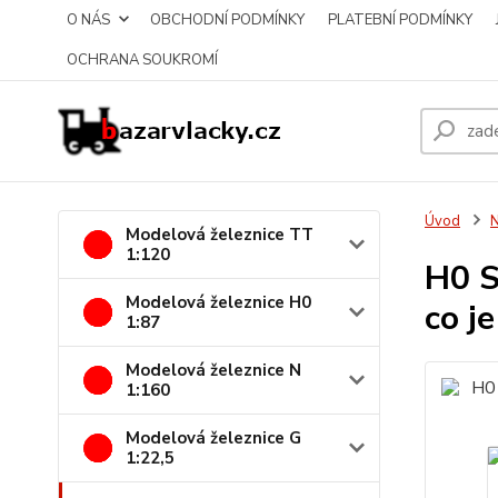
O NÁS
OBCHODNÍ PODMÍNKY
PLATEBNÍ PODMÍNKY
OCHRANA SOUKROMÍ
Úvod
N
Modelová železnice TT
1:120
H0 S
Modelová železnice H0
co j
1:87
Modelová železnice N
1:160
Modelová železnice G
1:22,5