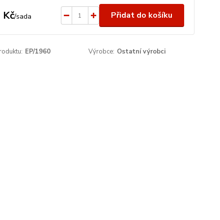
 Kč
Přidat do košíku
/
sada
roduktu:
EP/1960
Výrobce:
Ostatní výrobci