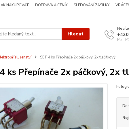
JAK NAKUPOVAT
DOPRAVA A CENÍK
SLEDOVÁNÍ ZÁSILKY
VRÁCEN
Nevíte
Hledat
+420
Po - P
lektropříslušenství
SET 4 ks Přepínače 2x páčkový, 2x tlačítkový
4 ks Přepínače 2x páčkový, 2x t
Fotog
Dos
Nej