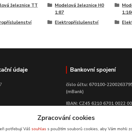
ová železnice TT
Modelová železnice H0
Mode
1:87
1:16
ropříslušenství
Elektropříslušenství
Elek
kační údaje
Bankovní spojení
7
číslo účtu: 670100-220026379
(mBank)
IBAN: CZ45 6210 6701 0022 0
BIC: BREXCZPPXXX
Zpracování cookies
eři potřebují Váš
souhlas
s použitím souborů cookies, aby Vám mohli z