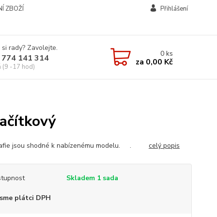
Í ZBOŽÍ
Přihlášení
 si rady? Zavolejte.
0
ks
 774 141 314
za
0,00 Kč
á (9 -17 hod)
lačítkový
rafie jsou shodné k nabízenému modelu. .
celý popis
tupnost
Skladem 1 sada
sme plátci DPH