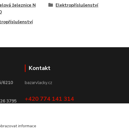
lová železnice N
Elektropříslušenství
0
tropříslušenství
Kontakt
5/6210
bazarvlacky.cz
+420 774 141 314
026 3795
Po - Pá (9 -17 hod)
info@bazarvlacky.cz
obrazovat informace