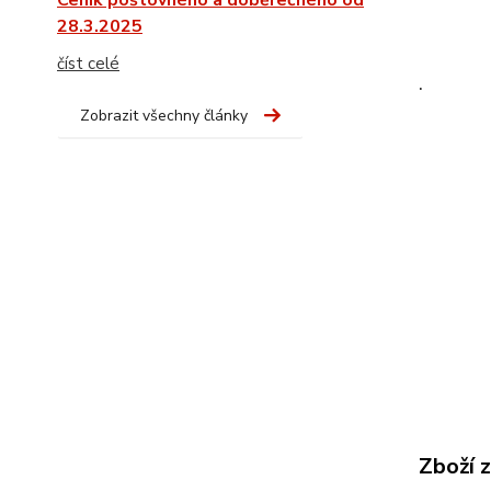
Ceník poštovného a doběrečného od
28.3.2025
číst celé
.
Zobrazit všechny články
Zboží 