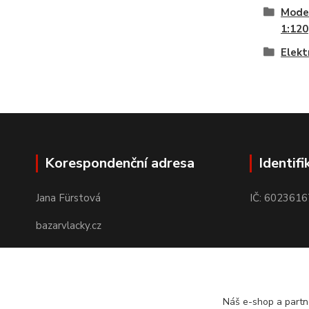
Model
1:120
Elekt
Korespondenční adresa
Identifi
Jana Fürstová
IČ: 6023616
bazarvlacky.cz
Karla Marxe 573/26
434 01 Most
Náš e-shop a partn