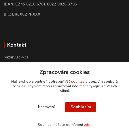
IBAN: CZ45 6210 6701 0022 0026 3795
BIC: BREXCZPPXXX
Kontakt
bazarvlacky.cz
+420 774 141 314
Zpracování cookies
Po - Pá (9 -17 hod)
Náš e-shop a partneři potřebují Váš
souhlas
s použitím souborů
cookies, aby Vám mohli zobrazovat informace týkající se Vašich
info@bazarvlacky.cz
zájmů.
Souhlasím
Nastavení
Souhlas můžete odmítnout
zde
.
Vytvořeno na
Eshop-rychle.cz