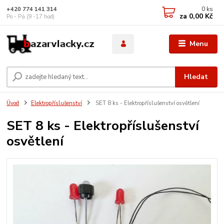
0
ks
+420 774 141 314
za
0,00 Kč
Po - Pá (9 -17 hod)
Menu
Hledat
Úvod
Elektropříslušenství
SET 8 ks - Elektropříslušenství osvětlení
SET 8 ks - Elektropříslušenství
osvětlení