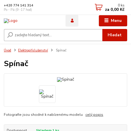
0
ks
+420 774 141 314
za
0,00 Kč
Po - Pá (9 -17 hod)
Menu
Hledat
Úvod
Elektropříslušenství
Spínač
Spínač
Fotografie jsou shodné k nabízenému modelu
celý popis
Dostupnost
Skladem 1 ks