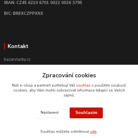
IBAN: CZ45 6210 6701 0022 0026 3795
BIC: BREXCZPPXXX
Kontakt
bazarvlacky.cz
+420 774 141 314
Zpracování cookies
Po - Pá (9 -17 hod)
Náš e-shop a partneři potřebují Váš
souhlas
s použitím souborů
cookies, aby Vám mohli zobrazovat informace týkající se Vašich
info@bazarvlacky.cz
zájmů.
Souhlasím
Nastavení
Souhlas můžete odmítnout
zde
.
Vytvořeno na
Eshop-rychle.cz