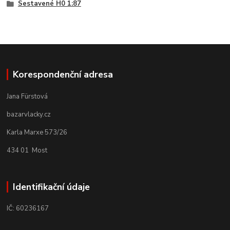
Sestavené H0 1:87
Korespondenční adresa
Jana Fürstová
bazarvlacky.cz
Karla Marxe 573/26
434 01 Most
Identifikační údaje
IČ: 60236167