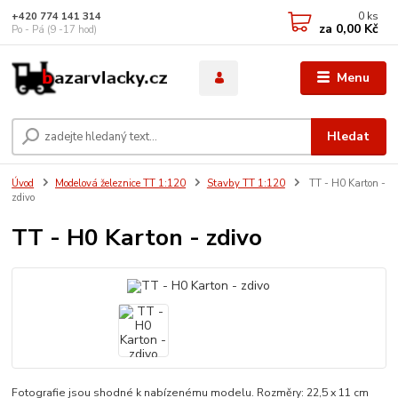
0
ks
+420 774 141 314
za
0,00 Kč
Po - Pá (9 -17 hod)
Menu
Hledat
Úvod
Modelová železnice TT 1:120
Stavby TT 1:120
TT - H0 Karton -
zdivo
TT - H0 Karton - zdivo
Fotografie jsou shodné k nabízenému modelu. Rozměry: 22,5 x 11 cm