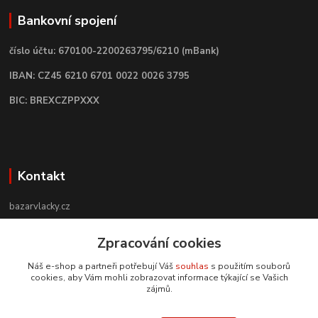
Bankovní spojení
číslo účtu: 670100-2200263795/6210 (mBank)
IBAN: CZ45 6210 6701 0022 0026 3795
BIC: BREXCZPPXXX
Kontakt
bazarvlacky.cz
Zpracování cookies
+420 774 141 314
Po - Pá (9 -17 hod)
Náš e-shop a partneři potřebují Váš
souhlas
s použitím souborů
cookies, aby Vám mohli zobrazovat informace týkající se Vašich
info@bazarvlacky.cz
zájmů.