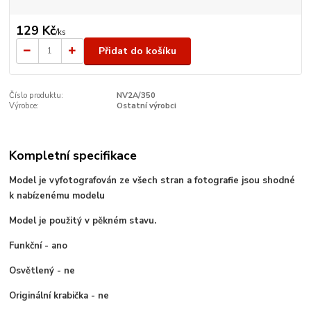
129 Kč
/
ks
Přidat do košíku
Číslo produktu:
NV2A/350
Výrobce:
Ostatní výrobci
Kompletní specifikace
Model je vyfotografován ze všech stran a fotografie jsou shodné
k nabízenému modelu
Model je použitý v pěkném stavu.
Funkční - ano
Osvětlený - ne
Originální krabička - ne