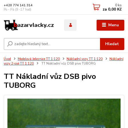
0
ks
+420 774 141 314
za
0,00 Kč
Po - Pá (9 -17 hod)
Menu
Hledat
Úvod
Modelová železnice TT 1:120
Nákladní vozy TT 1:120
Nákladní
vozy 2-osé TT 1:120
TT Nákladní vůz DSB pivo TUBORG
TT Nákladní vůz DSB pivo
TUBORG