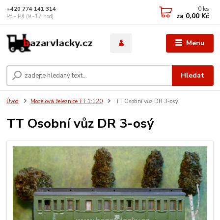
0
ks
+420 774 141 314
za
0,00 Kč
Po - Pá (9 -17 hod)
Menu
Hledat
Úvod
Modelová železnice TT 1:120
TT Osobní vůz DR 3-osý
TT Osobní vůz DR 3-osý