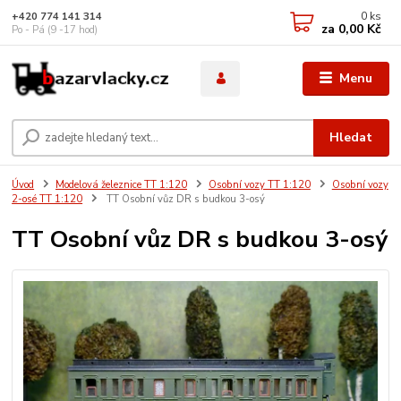
0
ks
+420 774 141 314
za
0,00 Kč
Po - Pá (9 -17 hod)
Menu
Hledat
Úvod
Modelová železnice TT 1:120
Osobní vozy TT 1:120
Osobní vozy
2-osé TT 1:120
TT Osobní vůz DR s budkou 3-osý
TT Osobní vůz DR s budkou 3-osý