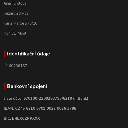
Jana Fürstová
bazarvlacky.cz
Karla Marxe 573/26
434 01 Most
Identifikační údaje
IČ: 60236167
Bankovní spojení
číslo účtu: 670100-2200263795/6210 (mBank)
IBAN: CZ45 6210 6701 0022 0026 3795
BIC: BREXCZPPXXX