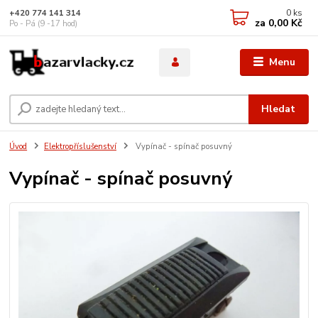
0
ks
+420 774 141 314
za
0,00 Kč
Po - Pá (9 -17 hod)
Menu
Hledat
Úvod
Elektropříslušenství
Vypínač - spínač posuvný
Vypínač - spínač posuvný