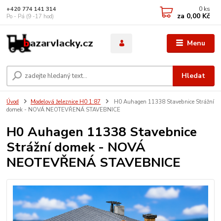
0
ks
+420 774 141 314
za
0,00 Kč
Po - Pá (9 -17 hod)
Menu
Hledat
Úvod
Modelová železnice H0 1:87
H0 Auhagen 11338 Stavebnice Strážní
domek - NOVÁ NEOTEVŘENÁ STAVEBNICE
H0 Auhagen 11338 Stavebnice
Strážní domek - NOVÁ
NEOTEVŘENÁ STAVEBNICE