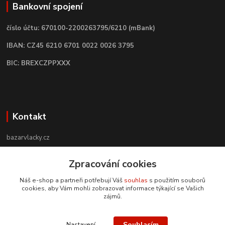
Bankovní spojení
číslo účtu: 670100-2200263795/6210 (mBank)
IBAN: CZ45 6210 6701 0022 0026 3795
BIC: BREXCZPPXXX
Kontakt
bazarvlacky.cz
+420 774 141 314
Zpracování cookies
Po - Pá (9 -17 hod)
Náš e-shop a partneři potřebují Váš
souhlas
s použitím souborů
cookies, aby Vám mohli zobrazovat informace týkající se Vašich
info@bazarvlacky.cz
zájmů.
Souhlasím
Nastavení