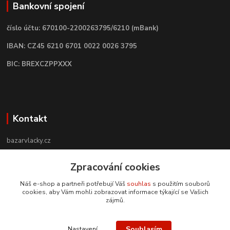
Bankovní spojení
číslo účtu: 670100-2200263795/6210 (mBank)
IBAN: CZ45 6210 6701 0022 0026 3795
BIC: BREXCZPPXXX
Kontakt
bazarvlacky.cz
Zpracování cookies
+420 774 141 314
Po - Pá (9 -17 hod)
Náš e-shop a partneři potřebují Váš
souhlas
s použitím souborů
cookies, aby Vám mohli zobrazovat informace týkající se Vašich
info@bazarvlacky.cz
zájmů.
Souhlasím
Nastavení