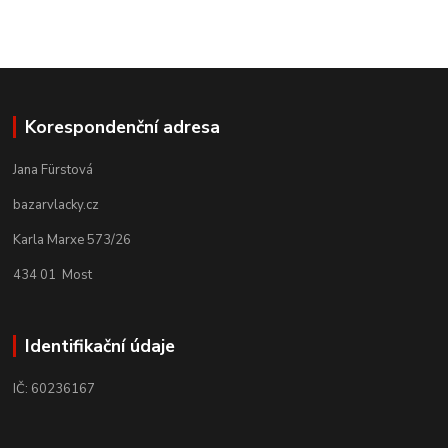
Korespondenční adresa
Jana Fürstová
bazarvlacky.cz
Karla Marxe 573/26
434 01 Most
Identifikační údaje
IČ: 60236167