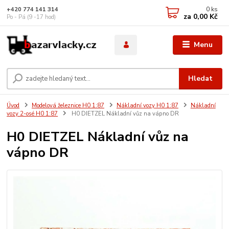
0
ks
+420 774 141 314
za
0,00 Kč
Po - Pá (9 -17 hod)
Menu
Hledat
Úvod
Modelová železnice H0 1:87
Nákladní vozy H0 1:87
Nákladní
vozy 2-osé H0 1:87
H0 DIETZEL Nákladní vůz na vápno DR
H0 DIETZEL Nákladní vůz na
vápno DR