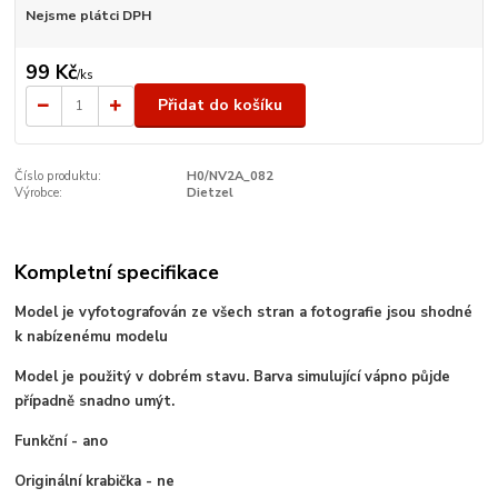
Nejsme plátci DPH
99 Kč
/
ks
Přidat do košíku
Číslo produktu:
H0/NV2A_082
Výrobce:
Dietzel
Kompletní specifikace
Model je vyfotografován ze všech stran a fotografie jsou shodné
k nabízenému modelu
Model je použitý v dobrém stavu. Barva simulující vápno půjde
případně snadno umýt.
Funkční - ano
Originální krabička - ne