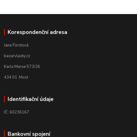
Korespondenční adresa
Jana Fürstová
bazarvlacky.cz
Karla Marxe 573/26
434 01 Most
Identifikační údaje
IČ: 60236167
Bankovní spojení