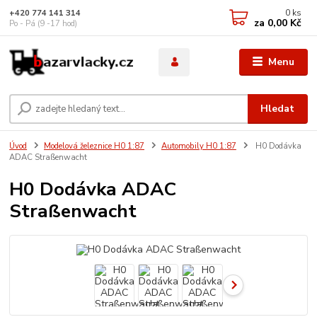
0
ks
+420 774 141 314
za
0,00 Kč
Po - Pá (9 -17 hod)
Menu
Hledat
Úvod
Modelová železnice H0 1:87
Automobily H0 1:87
H0 Dodávka
ADAC Straßenwacht
H0 Dodávka ADAC
Straßenwacht