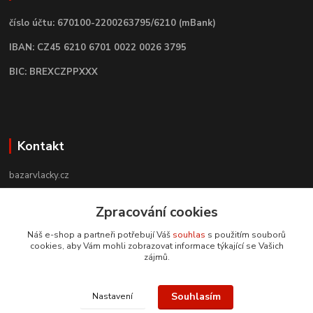
číslo účtu: 670100-2200263795/6210 (mBank)
IBAN: CZ45 6210 6701 0022 0026 3795
BIC: BREXCZPPXXX
Kontakt
bazarvlacky.cz
+420 774 141 314
Zpracování cookies
Po - Pá (9 -17 hod)
Náš e-shop a partneři potřebují Váš
souhlas
s použitím souborů
cookies, aby Vám mohli zobrazovat informace týkající se Vašich
info@bazarvlacky.cz
zájmů.
Souhlasím
Nastavení