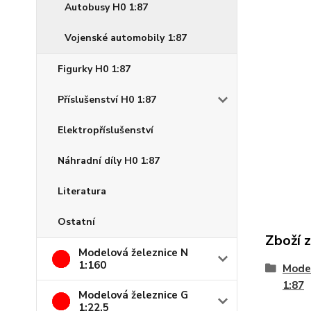
Autobusy H0 1:87
Vojenské automobily 1:87
Figurky H0 1:87
Příslušenství H0 1:87
Elektropříslušenství
Náhradní díly H0 1:87
Literatura
Ostatní
Zboží 
Modelová železnice N
1:160
Model
1:87
Modelová železnice G
1:22,5