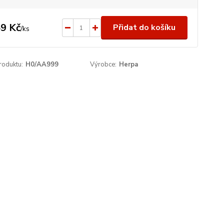
9 Kč
Přidat do košíku
/
ks
roduktu:
H0/AA999
Výrobce:
Herpa