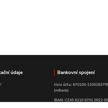
kační údaje
Bankovní spojení
7
číslo účtu: 670100-220026379
(mBank)
IBAN: CZ45 6210 6701 0022 0