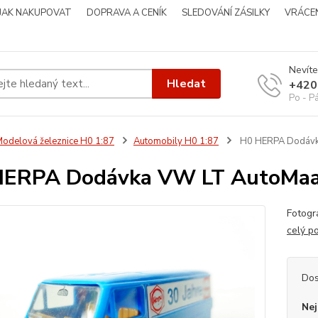
JAK NAKUPOVAT
DOPRAVA A CENÍK
SLEDOVÁNÍ ZÁSILKY
VRÁCEN
Nevíte
Hledat
+420
Po - P
odelová železnice H0 1:87
Automobily H0 1:87
H0 HERPA Dodávk
HERPA Dodávka VW LT AutoMaa
Fotog
celý p
Dos
Nej