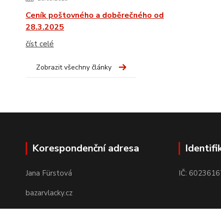
Ceník poštovného a doběrečného od
28.3.2025
číst celé
Zobrazit všechny články
Korespondenční adresa
Identifi
Jana Fürstová
IČ: 6023616
bazarvlacky.cz
Karla Marxe 573/26