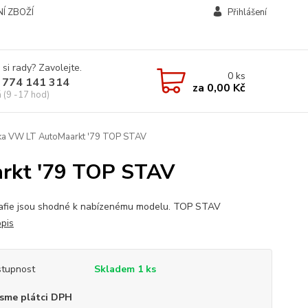
Í ZBOŽÍ
Přihlášení
 si rady? Zavolejte.
0
ks
 774 141 314
za
0,00 Kč
á (9 -17 hod)
a VW LT AutoMaarkt '79 TOP STAV
rkt '79 TOP STAV
rafie jsou shodné k nabízenému modelu. TOP STAV
opis
tupnost
Skladem 1 ks
sme plátci DPH