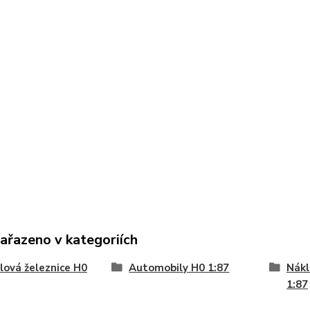
zařazeno v kategoriích
ová železnice H0
Automobily H0 1:87
Nákl
1:87