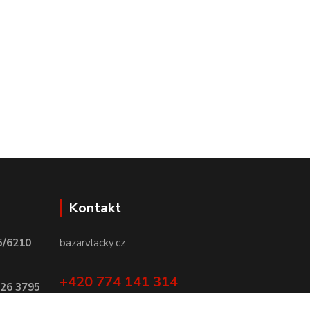
Kontakt
5/6210
bazarvlacky.cz
+420 774 141 314
026 3795
Po - Pá (9 -17 hod)