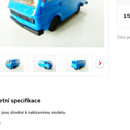
15
Číslo p
tní specifikace
e jsou shodné k nabízenému modelu.
V