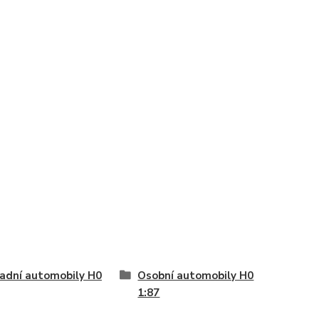
adní automobily H0
Osobní automobily H0
1:87