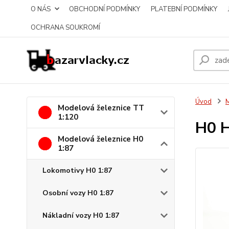
O NÁS
OBCHODNÍ PODMÍNKY
PLATEBNÍ PODMÍNKY
OCHRANA SOUKROMÍ
Úvod
M
Modelová železnice TT
1:120
H0 
Modelová železnice H0
1:87
Lokomotivy H0 1:87
Osobní vozy H0 1:87
Nákladní vozy H0 1:87