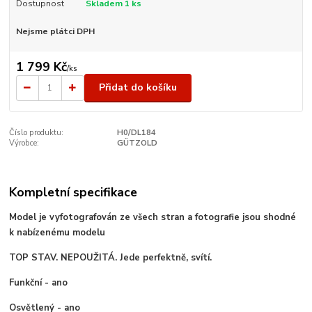
Dostupnost
Skladem 1 ks
Nejsme plátci DPH
1 799 Kč
/
ks
Přidat do košíku
Číslo produktu:
H0/DL184
Výrobce:
GÜTZOLD
Kompletní specifikace
Model je vyfotografován ze všech stran a fotografie jsou shodné
k nabízenému modelu
TOP STAV. NEPOUŽITÁ. Jede perfektně, svítí.
Funkční - ano
Osvětlený - ano