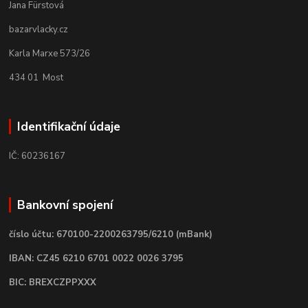
Jana Fürstová
bazarvlacky.cz
Karla Marxe 573/26
434 01 Most
Identifikační údaje
IČ: 60236167
Bankovní spojení
číslo účtu: 670100-2200263795/6210 (mBank)
IBAN: CZ45 6210 6701 0022 0026 3795
BIC: BREXCZPPXXX