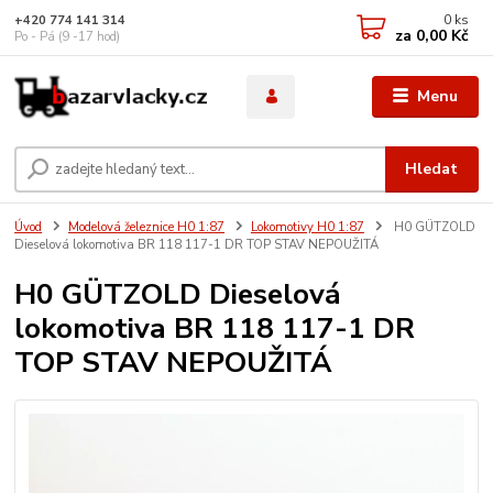
0
ks
+420 774 141 314
za
0,00 Kč
Po - Pá (9 -17 hod)
Menu
Hledat
Úvod
Modelová železnice H0 1:87
Lokomotivy H0 1:87
H0 GÜTZOLD
Dieselová lokomotiva BR 118 117-1 DR TOP STAV NEPOUŽITÁ
H0 GÜTZOLD Dieselová
lokomotiva BR 118 117-1 DR
TOP STAV NEPOUŽITÁ