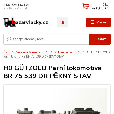
0
ks
+420 774 141 314
za
0,00 Kč
Po - Pá (9 -17 hod)
Menu
Hledat
Úvod
Modelová železnice H0 1:87
Lokomotivy H0 1:87
H0 GÜTZOLD
Parní lokomotiva BR 75 539 DR PĚKNÝ STAV
H0 GÜTZOLD Parní lokomotiva
BR 75 539 DR PĚKNÝ STAV