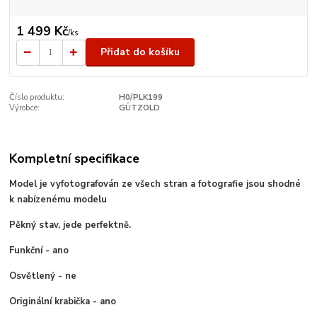
1 499 Kč
/
ks
Přidat do košíku
Číslo produktu:
H0/PLK199
Výrobce:
GÜTZOLD
Kompletní specifikace
Model je vyfotografován ze všech stran a fotografie jsou shodné
k nabízenému modelu
Pěkný stav, jede perfektně.
Funkční - ano
Osvětlený - ne
Originální krabička - ano