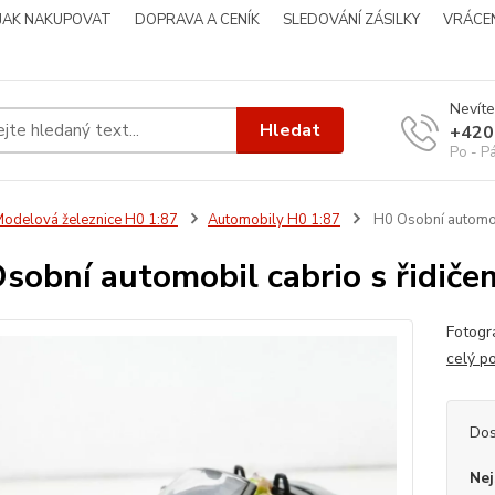
JAK NAKUPOVAT
DOPRAVA A CENÍK
SLEDOVÁNÍ ZÁSILKY
VRÁCEN
Nevíte
Hledat
+420
Po - P
odelová železnice H0 1:87
Automobily H0 1:87
H0 Osobní automob
sobní automobil cabrio s řidi
Fotog
celý p
Dos
Nej