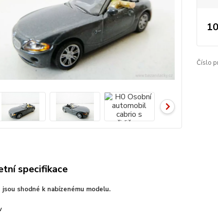
10
Číslo p
tní specifikace
e jsou shodné k nabízenému modelu.
v