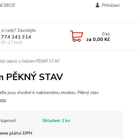
Í ZBOŽÍ
Přihlášení
 si rady? Zavolejte.
0
ks
 774 141 314
za
0,00 Kč
á (9 -17 hod)
il cabrio s řidičem PĚKNÝ STAV
čem PĚKNÝ STAV
rafie jsou shodné k nabízenému modelu. Pěkný stav
opis
tupnost
Skladem 1 ks
sme plátci DPH