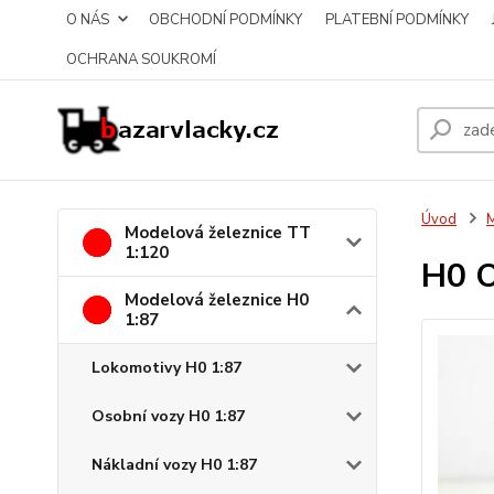
O NÁS
OBCHODNÍ PODMÍNKY
PLATEBNÍ PODMÍNKY
OCHRANA SOUKROMÍ
Úvod
M
Modelová železnice TT
1:120
H0 O
Modelová železnice H0
1:87
Lokomotivy H0 1:87
Osobní vozy H0 1:87
Nákladní vozy H0 1:87