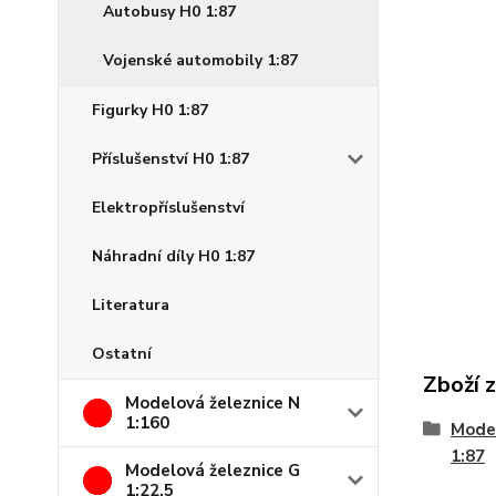
Autobusy H0 1:87
Vojenské automobily 1:87
Figurky H0 1:87
Příslušenství H0 1:87
Elektropříslušenství
Náhradní díly H0 1:87
Literatura
Ostatní
Zboží 
Modelová železnice N
1:160
Model
1:87
Modelová železnice G
1:22,5