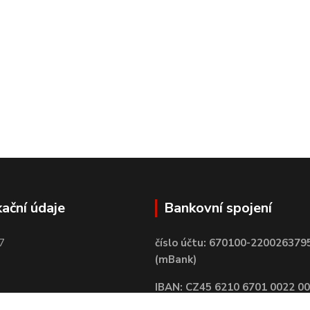
kační údaje
Bankovní spojení
7
číslo účtu: 670100-220026379
(mBank)
IBAN: CZ45 6210 6701 0022 0