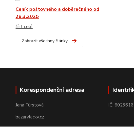
Ceník poštovného a doběrečného od
28.3.2025
číst celé
Zobrazit všechny články
Korespondenční adresa
Identifi
Jana Fürstová
IČ: 6023616
bazarvlacky.cz
Karla Marxe 573/26