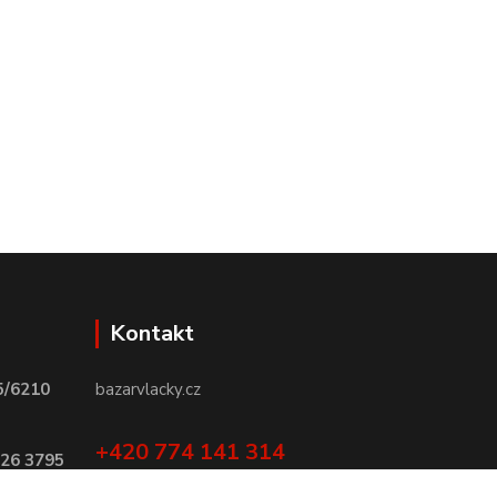
Kontakt
5/6210
bazarvlacky.cz
+420 774 141 314
026 3795
Po - Pá (9 -17 hod)