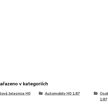
zařazeno v kategoriích
ová železnice H0
Automobily H0 1:87
Osob
1:87