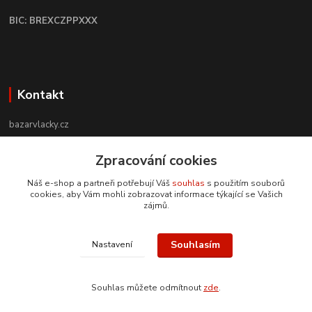
BIC: BREXCZPPXXX
Kontakt
bazarvlacky.cz
+420 774 141 314
Zpracování cookies
Po - Pá (9 -17 hod)
Náš e-shop a partneři potřebují Váš
souhlas
s použitím souborů
cookies, aby Vám mohli zobrazovat informace týkající se Vašich
info@bazarvlacky.cz
zájmů.
Souhlasím
Nastavení
Souhlas můžete odmítnout
zde
.
Vytvořeno na
Eshop-rychle.cz