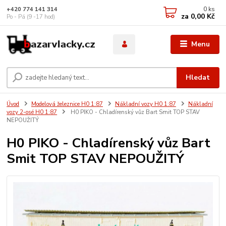
0
ks
+420 774 141 314
za
0,00 Kč
Po - Pá (9 -17 hod)
Menu
Hledat
Úvod
Modelová železnice H0 1:87
Nákladní vozy H0 1:87
Nákladní
vozy 2-osé H0 1:87
H0 PIKO - Chladírenský vůz Bart Smit TOP STAV
NEPOUŽITÝ
H0 PIKO - Chladírenský vůz Bart
Smit TOP STAV NEPOUŽITÝ