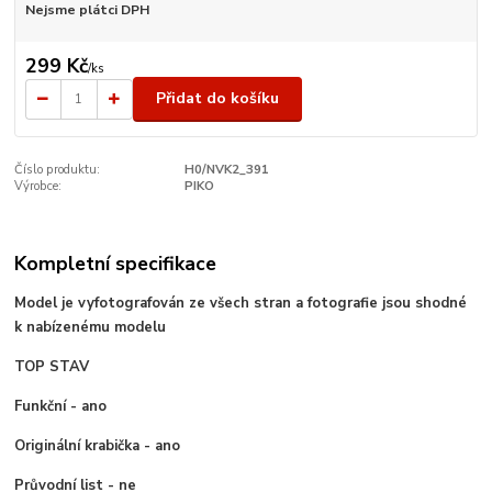
Nejsme plátci DPH
299 Kč
/
ks
Přidat do košíku
Číslo produktu:
H0/NVK2_391
Výrobce:
PIKO
Kompletní specifikace
Model je vyfotografován ze všech stran a fotografie jsou shodné
k nabízenému modelu
TOP STAV
Funkční - ano
Originální krabička - ano
Průvodní list - ne