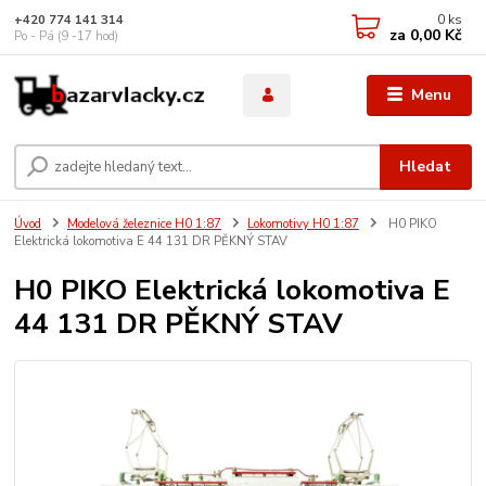
0
ks
+420 774 141 314
za
0,00 Kč
Po - Pá (9 -17 hod)
Menu
Hledat
Úvod
Modelová železnice H0 1:87
Lokomotivy H0 1:87
H0 PIKO
Elektrická lokomotiva E 44 131 DR PĚKNÝ STAV
H0 PIKO Elektrická lokomotiva E
44 131 DR PĚKNÝ STAV