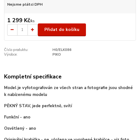
Nejsme plátci DPH
1 299 Kč
/
ks
Přidat do košíku
Číslo produktu:
H0/ELK086
Výrobce:
PIKO
Kompletní specifikace
Model je vyfotografován ze všech stran a fotografie jsou shodné
k nabízenému modelu
PĚKNÝ STAV, jede perfektně, svítí
Funkční - ano
Osvětlený - ano
Originální krabička - ne, uložena ve vyrobené krabičce - viz foto