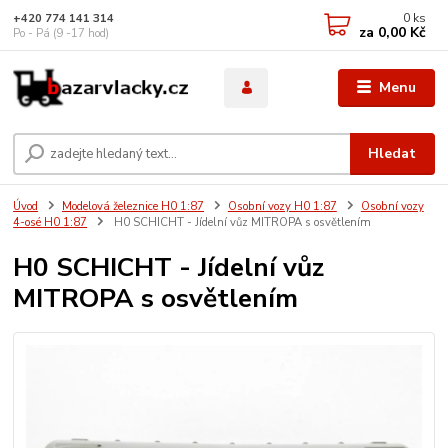
0
ks
+420 774 141 314
za
0,00 Kč
Po - Pá (9 -17 hod)
Menu
Hledat
Úvod
Modelová železnice H0 1:87
Osobní vozy H0 1:87
Osobní vozy
4-osé H0 1:87
H0 SCHICHT - Jídelní vůz MITROPA s osvětlením
H0 SCHICHT - Jídelní vůz
MITROPA s osvětlením