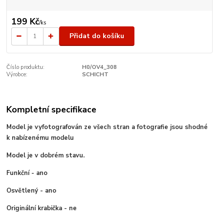
199 Kč
/
ks
Přidat do košíku
Číslo produktu:
H0/OV4_308
Výrobce:
SCHICHT
Kompletní specifikace
Model je vyfotografován ze všech stran a fotografie jsou shodné
k nabízenému modelu
Model je v dobrém stavu.
Funkční - ano
Osvětlený - ano
Originální krabička - ne