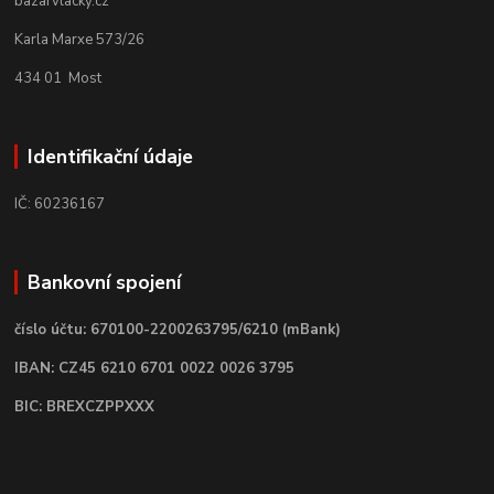
bazarvlacky.cz
Karla Marxe 573/26
434 01 Most
Identifikační údaje
IČ: 60236167
Bankovní spojení
číslo účtu: 670100-2200263795/6210 (mBank)
IBAN: CZ45 6210 6701 0022 0026 3795
BIC: BREXCZPPXXX