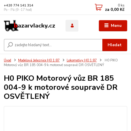
0
ks
+420 774 141 314
za
0,00 Kč
Po - Pá (9 -17 hod)
Menu
Hledat
Úvod
Modelová železnice H0 1:87
Lokomotivy H0 1:87
H0 PIKO
Motorový vůz BR 185 004-9 k motorové soupravě DR OSVĚTLENÝ
H0 PIKO Motorový vůz BR 185
004-9 k motorové soupravě DR
OSVĚTLENÝ