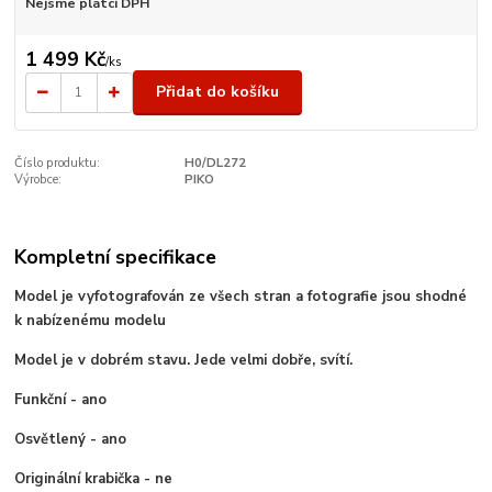
Nejsme plátci DPH
1 499 Kč
/
ks
Přidat do košíku
Číslo produktu:
H0/DL272
Výrobce:
PIKO
Kompletní specifikace
Model je vyfotografován ze všech stran a fotografie jsou shodné
k nabízenému modelu
Model je v dobrém stavu. Jede velmi dobře, svítí.
Funkční - ano
Osvětlený - ano
Originální krabička - ne