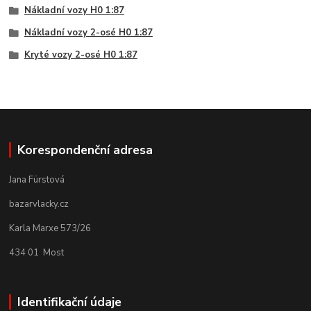
Nákladní vozy H0 1:87
Nákladní vozy 2-osé H0 1:87
Kryté vozy 2-osé H0 1:87
Korespondenční adresa
Jana Fürstová
bazarvlacky.cz
Karla Marxe 573/26
434 01 Most
Identifikační údaje