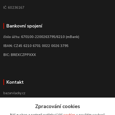
IČ: 60236167
Bankovní spojení
číslo účtu: 670100-2200263795/6210 (mBank)
IBAN: CZ45 6210 6701 0022 0026 3795
BIC: BREXCZPPXXX
Kontakt
bazarvlacky.cz
Zpracování cookies
+420 774 141 314
Po - Pá (9 -17 hod)
Náš e-shop a partneři potřebují Váš
souhlas
s použitím souborů