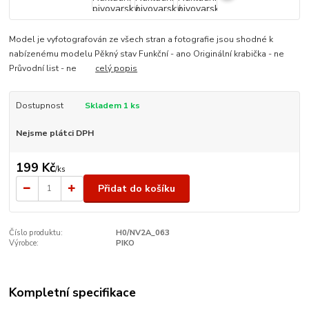
Model je vyfotografován ze všech stran a fotografie jsou shodné k
nabízenému modelu Pěkný stav Funkční - ano Originální krabička - ne
Průvodní list - ne
celý popis
Dostupnost
Skladem 1 ks
Nejsme plátci DPH
199 Kč
/
ks
Přidat do košíku
Číslo produktu:
H0/NV2A_063
Výrobce:
PIKO
Kompletní specifikace