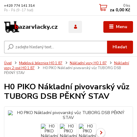
0
ks
+420 774 141 314
za
0,00 Kč
Po - Pá (9 -17 hod)
Menu
Hledat
Úvod
Modelová železnice H0 1:87
Nákladní vozy H0 1:87
Nákladní
vozy 2-osé H0 1:87
H0 PIKO Nákladní pivovarský vůz TUBORG DSB
PĚKNÝ STAV
H0 PIKO Nákladní pivovarský vůz
TUBORG DSB PĚKNÝ STAV