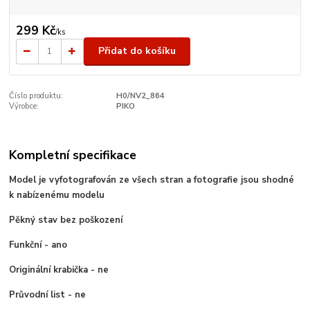
299 Kč
/
ks
Přidat do košíku
Číslo produktu:
H0/NV2_864
Výrobce:
PIKO
Kompletní specifikace
Model je vyfotografován ze všech stran a fotografie jsou shodné
k nabízenému modelu
Pěkný stav bez poškození
Funkční - ano
Originální krabička - ne
Průvodní list - ne