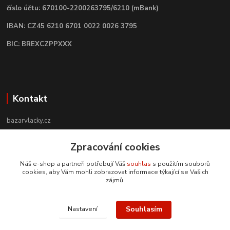
číslo účtu: 670100-2200263795/6210 (mBank)
IBAN: CZ45 6210 6701 0022 0026 3795
BIC: BREXCZPPXXX
Kontakt
bazarvlacky.cz
Zpracování cookies
+420 774 141 314
Po - Pá (9 -17 hod)
Náš e-shop a partneři potřebují Váš
souhlas
s použitím souborů
cookies, aby Vám mohli zobrazovat informace týkající se Vašich
info@bazarvlacky.cz
zájmů.
Souhlasím
Nastavení