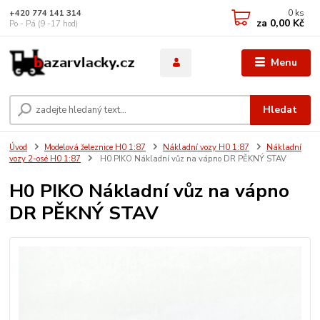
0
ks
+420 774 141 314
za
0,00 Kč
Po - Pá (9 -17 hod)
Menu
Hledat
Úvod
Modelová železnice H0 1:87
Nákladní vozy H0 1:87
Nákladní
vozy 2-osé H0 1:87
H0 PIKO Nákladní vůz na vápno DR PĚKNÝ STAV
H0 PIKO Nákladní vůz na vápno
DR PĚKNÝ STAV