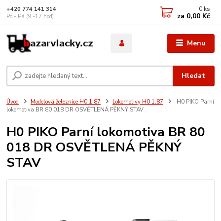
0
ks
+420 774 141 314
za
0,00 Kč
Po - Pá (9 -17 hod)
Menu
Hledat
Úvod
Modelová železnice H0 1:87
Lokomotivy H0 1:87
H0 PIKO Parní
lokomotiva BR 80 018 DR OSVĚTLENÁ PĚKNÝ STAV
H0 PIKO Parní lokomotiva BR 80
018 DR OSVĚTLENÁ PĚKNÝ
STAV