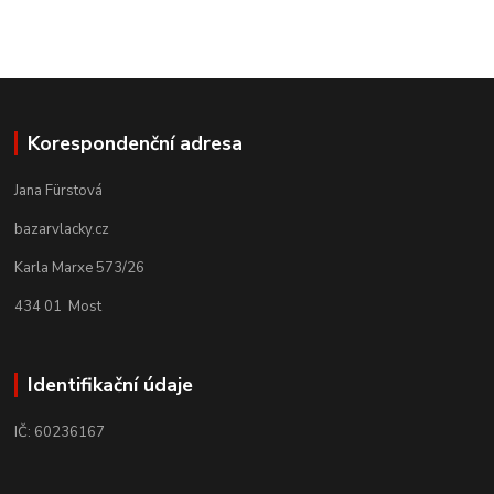
Korespondenční adresa
Jana Fürstová
bazarvlacky.cz
Karla Marxe 573/26
434 01 Most
Identifikační údaje
IČ: 60236167