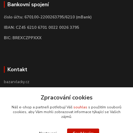
Bankovní spojení
číslo účtu: 670100-2200263795/6210 (mBank)
IBAN: CZ45 6210 6701 0022 0026 3795
BIC: BREXCZPPXXX
Kontakt
bazarvlacky.cz
+420 774 141 314
Zpracování cookies
Po - Pá (9 -17 hod)
Náš e-shop a partneři potřebují Váš
souhlas
s použitím souborů
cookies, aby Vám mohli zobrazovat informace týkající se Vašich
info@bazarvlacky.cz
zájmů.