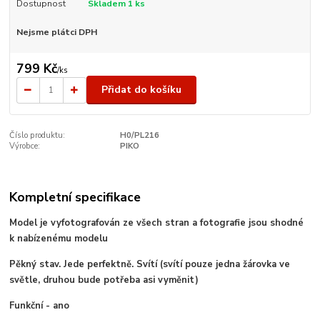
Dostupnost
Skladem 1 ks
Nejsme plátci DPH
799 Kč
/
ks
Přidat do košíku
Číslo produktu:
H0/PL216
Výrobce:
PIKO
Kompletní specifikace
Model je vyfotografován ze všech stran a fotografie jsou shodné
k nabízenému modelu
Pěkný stav. Jede perfektně. Svítí (svítí pouze jedna žárovka ve
světle, druhou bude potřeba asi vyměnit)
Funkční - ano