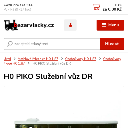
0
ks
+420 774 141 314
za
0,00 Kč
Po - Pá (9 -17 hod)
Menu
Hledat
Úvod
Modelová železnice H0 1:87
Osobní vozy H0 1:87
Osobní vozy
4-osé H0 1:87
H0 PIKO Služební vůz DR
H0 PIKO Služební vůz DR