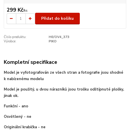
299 Kč
/
ks
Přidat do košíku
Číslo produktu:
H0/OV4_373
Výrobce:
PIKO
Kompletní specifikace
Model je vyfotografován ze všech stran a fotografie jsou shodné
k nabízenému modelu
Model je použitý, u dvou nárazníků jsou trošku odštípnuté plošky,
jinak ok.
Funkční - ano
Osvětlený - ne
Originální krabička - ne